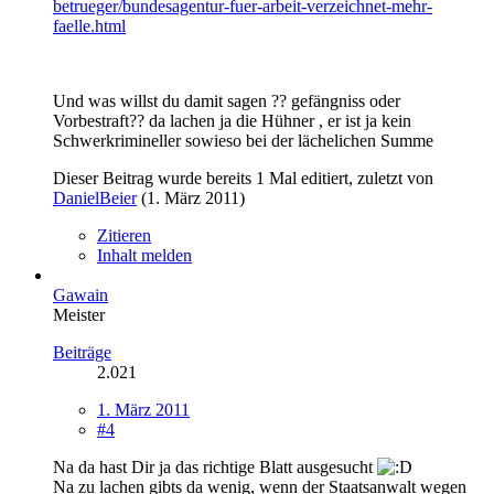
betrueger/bundesagentur-fuer-arbeit-verzeichnet-mehr-
faelle.html
Und was willst du damit sagen ?? gefängniss oder
Vorbestraft?? da lachen ja die Hühner , er ist ja kein
Schwerkrimineller sowieso bei der lächelichen Summe
Dieser Beitrag wurde bereits 1 Mal editiert, zuletzt von
DanielBeier
(
1. März 2011
)
Zitieren
Inhalt melden
Gawain
Meister
Beiträge
2.021
1. März 2011
#4
Na da hast Dir ja das richtige Blatt ausgesucht
Na zu lachen gibts da wenig, wenn der Staatsanwalt wegen