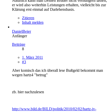
Natürlich kann man Deinen Bruder nicht verhungern lassen,
er wird also weiterhin Leistungen erhalten, vielleicht bis zur
Klärung erst einmal auf Darlehensbasis.
Zitieren
Inhalt melden
DanielBeier
Anfänger
Beiträge
8
1. März 2011
#3
Aber komisch das ich überall lese Bußgeld bekommt man
wegen hartz4 "betrug"
zb. hier nachzulesen
http://www.bild.de/BILD/politik/2010/02/02/hartz-iv-