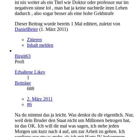
ist nix weiter als ein Titel wie Doktor oder professor nur im
negativen sinne lol , man hat ja keine nachteile imm Leben
dadurch , also sogar besser als eine hohe Geldstrafe
Dieser Beitrag wurde bereits 1 Mal editiert, zuletzt von
DanielBeier
(
1. März 2011
)
Zitieren
Inhalt melden
Birgit63
Profi
Erhaltene Likes
1
Beiträge
688
2. März 2011
#6
Na du nimmst das ja leicht. Was denkst du dir eigentlich. Nur,
weil dein Bruder den Staat nicht um Millionen betrogen hat,
ist das OK. Ich will dir mal was sagen, ich stehe jeden
Morgen um kurz nach 4 auf, um zur Arbeit zu gehen. Ich
verdiene nur etwas mehr, als ich mit Hartz IV bekommen