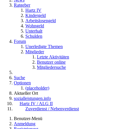
Ratgeber
Hartz IV
Kindergeld
Arbeitslosengeld
Wohngeld
Unterhalt
Schulden
Forum
Unerledigte Themen
Mitglieder
Letzte Aktivitäten
Benutzer online
Mitgliedersuche
Suche
Optionen
(placeholder)
Aktueller Ort
sozialleistungen.info
Hartz IV / ALG II
Zuverdienst / Nebenverdienst
Benutzer-Menü
Anmeldung
Registrierung