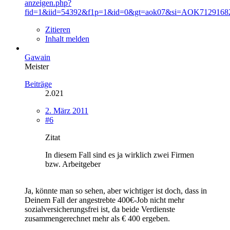
anzeigen.php?
fid=1&iid=54392&f1p=1&id=0&gt=aok07&si=AOK7129168279
Zitieren
Inhalt melden
Gawain
Meister
Beiträge
2.021
2. März 2011
#6
Zitat
In diesem Fall sind es ja wirklich zwei Firmen
bzw. Arbeitgeber
Ja, könnte man so sehen, aber wichtiger ist doch, dass in
Deinem Fall der angestrebte 400€-Job nicht mehr
sozialversicherungsfrei ist, da beide Verdienste
zusammengerechnet mehr als € 400 ergeben.