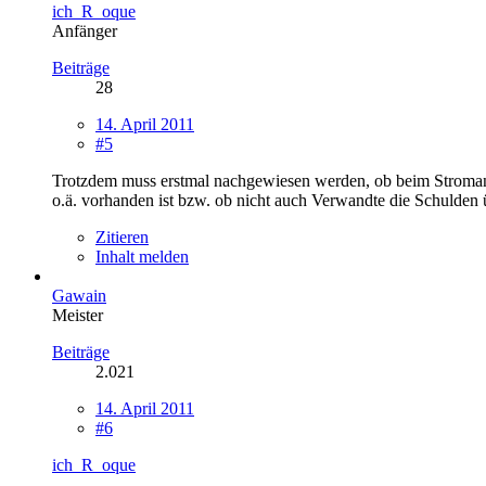
ich_R_oque
Anfänger
Beiträge
28
14. April 2011
#5
Trotzdem muss erstmal nachgewiesen werden, ob beim Stromanbi
o.ä. vorhanden ist bzw. ob nicht auch Verwandte die Schulde
Zitieren
Inhalt melden
Gawain
Meister
Beiträge
2.021
14. April 2011
#6
ich_R_oque