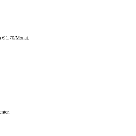
n € 1,70/Monat.
nter.