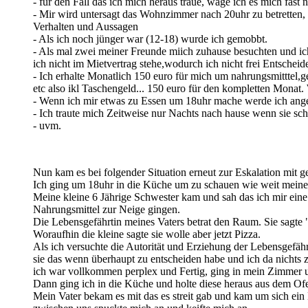
- für den Fall das ich mich heraus traue, wage ich es mich fast
- Mir wird untersagt das Wohnzimmer nach 20uhr zu betretten, 
Verhalten und Aussagen
- Als ich noch jünger war (12-18) wurde ich gemobbt.
- Als mal zwei meiner Freunde miich zuhause besuchten und ich
ich nicht im Mietvertrag stehe,wodurch ich nicht frei Entschei
- Ich erhalte Monatlich 150 euro für mich um nahrungsmitttel
etc also ikl Taschengeld... 150 euro für den kompletten Mona
- Wenn ich mir etwas zu Essen um 18uhr mache werde ich angest
- Ich traute mich Zeitweise nur Nachts nach hause wenn sie sc
- uvm.
Nun kam es bei folgender Situation erneut zur Eskalation mit g
Ich ging um 18uhr in die Küche um zu schauen wie weit meine P
Meine kleine 6 Jährige Schwester kam und sah das ich mir eine
Nahrungsmittel zur Neige gingen.
Die Lebensgefährtin meines Vaters betrat den Raum. Sie sagte "
Woraufhin die kleine sagte sie wolle aber jetzt Pizza.
Als ich versuchte die Autorität und Erziehung der Lebensgefähr
sie das wenn überhaupt zu entscheiden habe und ich da nichts 
ich war vollkommen perplex und Fertig, ging in mein Zimmer un
Dann ging ich in die Küche und holte diese heraus aus dem Ofe
Mein Vater bekam es mit das es streit gab und kam um sich ein 