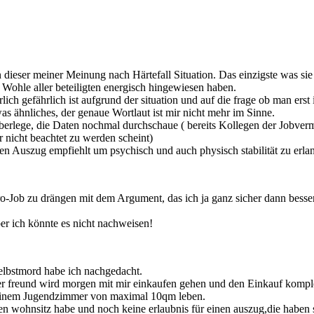
n dieser meiner Meinung nach Härtefall Situation. Das einzigste was si
Wohle aller beteiligten energisch hingewiesen haben.
erlich gefährlich ist aufgrund der situation und auf die frage ob man 
as ähnliches, der genaue Wortlaut ist mir nicht mehr im Sinne.
berlege, die Daten nochmal durchschaue ( bereits Kollegen der Jobvermi
 nicht beachtet zu werden scheint)
den Auszug empfiehlt um psychisch und auch physisch stabilität zu erla
uro-Job zu drängen mit dem Argument, das ich ja ganz sicher dann bes
r ich könnte es nicht nachweisen!
elbstmord habe ich nachgedacht.
r freund wird morgen mit mir einkaufen gehen und den Einkauf komplet
 seinem Jugendzimmer von maximal 10qm leben.
en wohnsitz habe und noch keine erlaubnis für einen auszug,die haben 