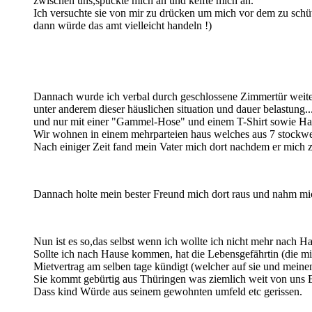
zwischen uns,spuckte mich an und keifte mich an.
Ich versuchte sie von mir zu drücken um mich vor dem zu schüt
dann würde das amt vielleicht handeln !)
Dannach wurde ich verbal durch geschlossene Zimmertür weiter 
unter anderem dieser häuslichen situation und dauer belastung..
und nur mit einer "Gammel-Hose" und einem T-Shirt sowie Ha
Wir wohnen in einem mehrparteien haus welches aus 7 stockwer
Nach einiger Zeit fand mein Vater mich dort nachdem er mich z
Dannach holte mein bester Freund mich dort raus und nahm mic
Nun ist es so,das selbst wenn ich wollte ich nicht mehr nach Ha
Sollte ich nach Hause kommen, hat die Lebensgefährtin (die mic
Mietvertrag am selben tage kündigt (welcher auf sie und meinen
Sie kommt gebürtig aus Thüringen was ziemlich weit von uns En
Dass kind Würde aus seinem gewohnten umfeld etc gerissen.