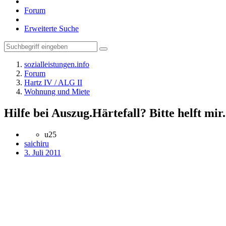
Forum
Erweiterte Suche
sozialleistungen.info
Forum
Hartz IV / ALG II
Wohnung und Miete
Hilfe bei Auszug.Härtefall? Bitte helft mir.
u25
saichiru
3. Juli 2011