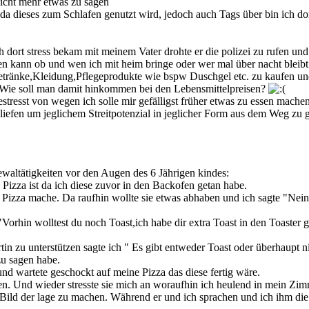
 nicht mehr etwas zu sagen
da dieses zum Schlafen genutzt wird, jedoch auch Tags über bin ich d
 dort stress bekam mit meinem Vater drohte er die polizei zu rufen und
den kann ob und wen ich mit heim bringe oder wer mal über nacht bleibt
,getränke,Kleidung,Pflegeprodukte wie bspw Duschgel etc. zu kaufen u
t. Wie soll man damit hinkommen bei den Lebensmittelpreisen?
resst von wegen ich solle mir gefälligst früher etwas zu essen machen
hliefen um jeglichem Streitpotenzial in jeglicher Form aus dem Weg zu 
ewaltätigkeiten vor den Augen des 6 Jährigen kindes:
izza ist da ich diese zuvor in den Backofen getan habe.
 Pizza mache. Da raufhin wollte sie etwas abhaben und ich sagte "Nei
Vorhin wolltest du noch Toast,ich habe dir extra Toast in den Toaster g
tin zu unterstützen sagte ich " Es gibt entweder Toast oder überhaupt
zu sagen habe.
d wartete geschockt auf meine Pizza das diese fertig wäre.
n. Und wieder stresste sie mich an woraufhin ich heulend in mein Zim
Bild der lage zu machen. Während er und ich sprachen und ich ihm die S