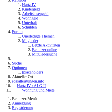
Ratgeber
Hartz IV
Kindergeld
Arbeitslosengeld
Wohngeld
Unterhalt
Schulden
Forum
Unerledigte Themen
Mitglieder
Letzte Aktivitäten
Benutzer online
Mitgliedersuche
Suche
Optionen
(placeholder)
Aktueller Ort
sozialleistungen.info
Hartz IV / ALG II
Wohnung und Miete
Benutzer-Menü
Anmeldung
Registrierung