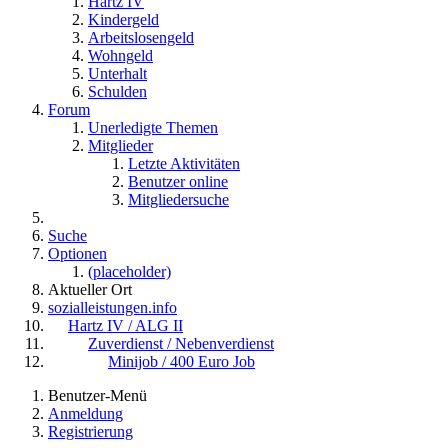
Hartz IV
Kindergeld
Arbeitslosengeld
Wohngeld
Unterhalt
Schulden
Forum
Unerledigte Themen
Mitglieder
Letzte Aktivitäten
Benutzer online
Mitgliedersuche
Suche
Optionen
(placeholder)
Aktueller Ort
sozialleistungen.info
Hartz IV / ALG II
Zuverdienst / Nebenverdienst
Minijob / 400 Euro Job
Benutzer-Menü
Anmeldung
Registrierung