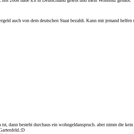
 Bis 2008 habe ich in Deutschland gelebt und mein Wohnsitz gehabt.
rgeld auch von dem deutschen Staat bezahlt. Kann mir jemand helfen
 ist, dann besteht durchaus ein wohngeldanspruch. aber nimm die kein
Gartenfeld.:D