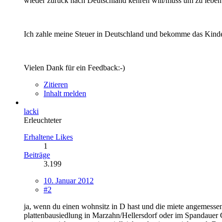
wieder zurück nach Deutschland kehren will/muss um zu leben.
Ich zahle meine Steuer in Deutschland und bekomme das Kinde
Vielen Dank für ein Feedback:-)
Zitieren
Inhalt melden
lacki
Erleuchteter
Erhaltene Likes
1
Beiträge
3.199
10. Januar 2012
#2
ja, wenn du einen wohnsitz in D hast und die miete angemessen
plattenbausiedlung in Marzahn/Hellersdorf oder im Spandauer 