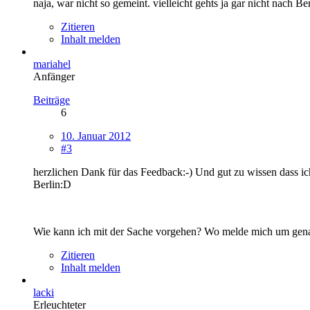
naja, war nicht so gemeint. vielleicht gehts ja gar nicht nach Ber
Zitieren
Inhalt melden
mariahel
Anfänger
Beiträge
6
10. Januar 2012
#3
herzlichen Dank für das Feedback:-) Und gut zu wissen dass 
Berlin:D
Wie kann ich mit der Sache vorgehen? Wo melde mich um genau
Zitieren
Inhalt melden
lacki
Erleuchteter