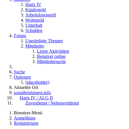
Hartz IV
Kindergeld
Arbeitslosengeld
Wohngeld
Unterhalt
Schulden
Forum
Unerledigte Themen
Mitglieder
Letzte Aktivitäten
Benutzer online
Mitgliedersuche
Suche
Optionen
(placeholder)
Aktueller Ort
sozialleistungen.info
Hartz IV / ALG II
Zuverdienst / Nebenverdienst
Benutzer-Menü
Anmeldung
Registrierung