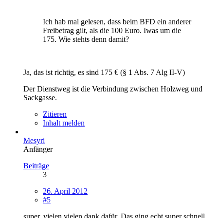
Ich hab mal gelesen, dass beim BFD ein anderer
Freibetrag gilt, als die 100 Euro. Iwas um die
175. Wie stehts denn damit?
Ja, das ist richtig, es sind 175 € (§ 1 Abs. 7 Alg II-V)
Der Dienstweg ist die Verbindung zwischen Holzweg und
Sackgasse.
Zitieren
Inhalt melden
Mesyri
Anfänger
Beiträge
3
26. April 2012
#5
super, vielen vielen dank dafür. Das ging echt super schnell