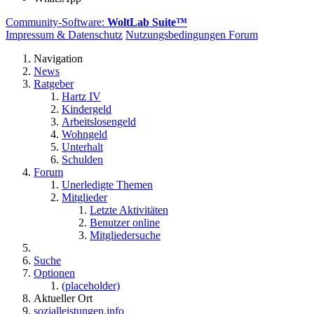
Community-Software:
WoltLab Suite™
Impressum & Datenschutz
Nutzungsbedingungen Forum
Navigation
News
Ratgeber
Hartz IV
Kindergeld
Arbeitslosengeld
Wohngeld
Unterhalt
Schulden
Forum
Unerledigte Themen
Mitglieder
Letzte Aktivitäten
Benutzer online
Mitgliedersuche
Suche
Optionen
(placeholder)
Aktueller Ort
sozialleistungen.info