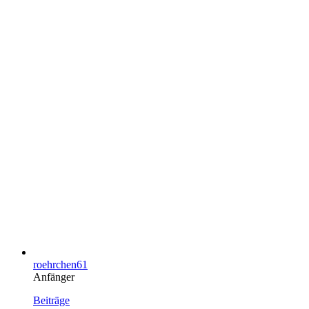
roehrchen61
Anfänger
Beiträge