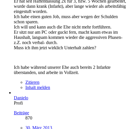
Er hat seit Haftentlassung 2x für 3, bzw. 5 Wochen gearbeitet,
wurde dann krank (Infarkt), aber lange wieder als arbeitsfähig
eingestuft worden.
Ich habe einen guten Job, muss aber wegen der Schulden
schon sparen.
Ich will und kann auch die Ehe nicht mehr fortführen.
Er sitzt nur am PC oder guckt fern, macht kaum etwas im
Haushalt, langsam kommen wieder die aggressiven Phasen-
z.Z. noch verbal- durch.
Muss ich ihm jetzt wirklich Unterhalt zahlen?
Ich habe während unserer Ehe auch bereits 2 Infarkte
überstanden, und arbeite in Vollzeit.
Zitieren
Inhalt melden
Danielo
Profi
Beiträge
870
30. März 2013