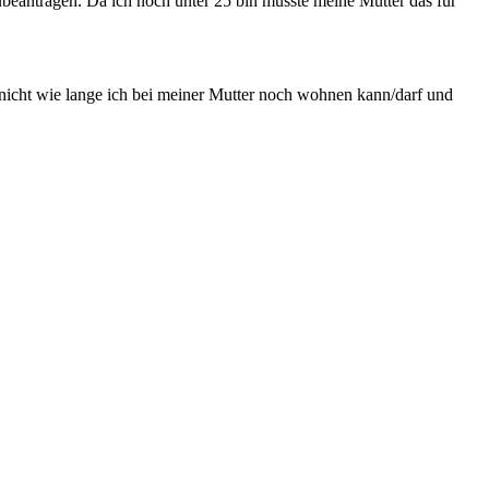
zubeantragen. Da ich noch unter 25 bin müsste meine Mutter das für
ß nicht wie lange ich bei meiner Mutter noch wohnen kann/darf und