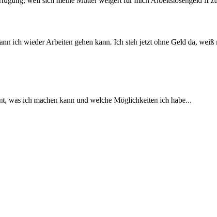
erfügung, weil sich meine Mutter weigert für mich Arbeitslosengeld II 
wann ich wieder Arbeiten gehen kann. Ich steh jetzt ohne Geld da, wei
nt, was ich machen kann und welche Möglichkeiten ich habe...