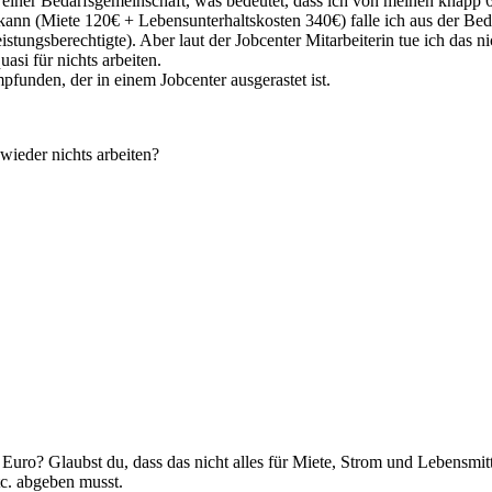
n einer Bedarfsgemeinschaft, was bedeutet, dass ich von meinen knapp
n kann (Miete 120€ + Lebensunterhaltskosten 340€) falle ich aus der Be
tungsberechtigte). Aber laut der Jobcenter Mitarbeiterin tue ich das ni
asi für nichts arbeiten.
funden, der in einem Jobcenter ausgerastet ist.
wieder nichts arbeiten?
ro? Glaubst du, dass das nicht alles für Miete, Strom und Lebensmitte
tc. abgeben musst.