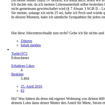
Da meine Mutter Hartz IV bezieht, ich somit auch, leben wir i
Ich dachte mir, da ich meinen Lebensunterhalt selbst bestreite
nicht gemeinsam gewirtschaftet wird (§ 7 Absatz 3 SGB II – Leis
Sie meinte, solange ich nicht 25 sei, habe ich Pech und würde qu
In diesem Moment, habe ich sämtliche Sympathien für jeden emp
Hat diese Jobcenterschnalle nun recht? Gehe ich für nichts und 
Zitieren
Inhalt melden
Turtle1972
Erleuchteter
Erhaltene Likes
4
Beiträge
3.404
25. April 2016
#2
Hä? Was hättest du denn mit eigener Wohnung von deinen 600 Eu
deinem Lohn dann deiner Mutter den Anteil für Miete, Strom e