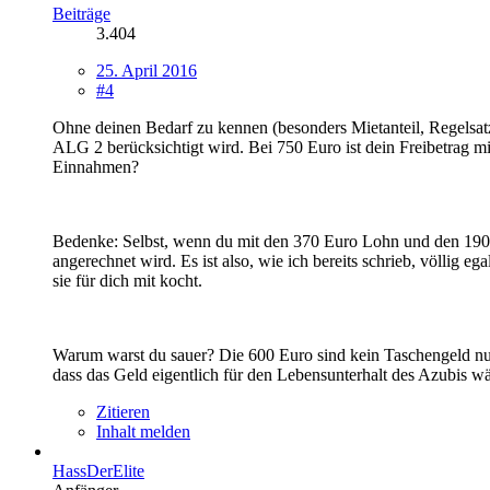
Beiträge
3.404
25. April 2016
#4
Ohne deinen Bedarf zu kennen (besonders Mietanteil, Regelsatz 
ALG 2 berücksichtigt wird. Bei 750 Euro ist dein Freibetrag m
Einnahmen?
Bedenke: Selbst, wenn du mit den 370 Euro Lohn und den 190 Eu
angerechnet wird. Es ist also, wie ich bereits schrieb, völlig
sie für dich mit kocht.
Warum warst du sauer? Die 600 Euro sind kein Taschengeld nur f
dass das Geld eigentlich für den Lebensunterhalt des Azubis w
Zitieren
Inhalt melden
HassDerElite