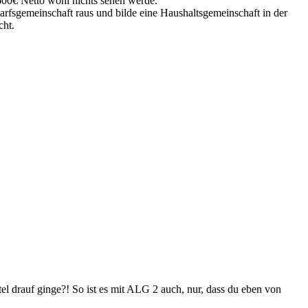
 600€ Netto wohl nichts sehen werde.
darfsgemeinschaft raus und bilde eine Haushaltsgemeinschaft in der
cht.
l drauf ginge?! So ist es mit ALG 2 auch, nur, dass du eben von