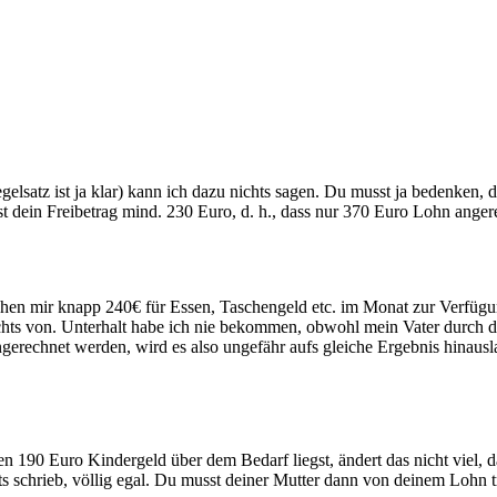
lsatz ist ja klar) kann ich dazu nichts sagen. Du musst ja bedenken, d
st dein Freibetrag mind. 230 Euro, d. h., dass nur 370 Euro Lohn anger
hen mir knapp 240€ für Essen, Taschengeld etc. im Monat zur Verfügung
hts von. Unterhalt habe ich nie bekommen, obwohl mein Vater durch die
rechnet werden, wird es also ungefähr aufs gleiche Ergebnis hinausl
190 Euro Kindergeld über dem Bedarf liegst, ändert das nicht viel, d
eits schrieb, völlig egal. Du musst deiner Mutter dann von deinem Lohn