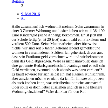
Beiträge
2
9. Mai 2016
#1
Hallo zusammen! Ich wohne mit meinem Sohn zusammen in
einer 3 Zimmer Wohnung und bisher haben wir ca 1136+190
Euro Kindergeld (siehe Anhang) bekommen. Er ist jetzt mit
der Schule fertig (er ist 20 jetzt) macht bald ein Praktikum und
verdient 500 Euro. Seine Mutter arbeitet, aber überweist
nichts, wir sind seit 6 Jahren getrennt lebend gemeldet und
wohnen in verschiedenen Städten. Ich gehe stark davon aus,
dass sein Pratikumsgeld verrechnet wird und wir bekommen
dann das Geld abgezogen. Wäre es nicht sinnvoller, dass ich
eine getrennte Bedarfsgemeinschaft beantrage und er soll sein
Geld verdienen, eventuell noch abends was dazu verdient!?
Er kauft sowieso für sich selbst ein, hat eigenen Kühlschrank,
aber ausziehen möchte er nicht, da ich für ihn sowohl putzen
als auch kochen kann, was mir überhaupt nichts ausmacht!
Oder sollte er doch lieber ausziehen und ich in eine kleinere
Wohnung einziehen!? Wäre dankbar für den Rat!