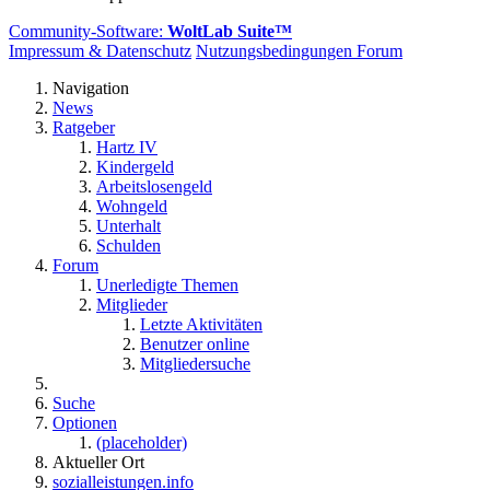
Community-Software:
WoltLab Suite™
Impressum & Datenschutz
Nutzungsbedingungen Forum
Navigation
News
Ratgeber
Hartz IV
Kindergeld
Arbeitslosengeld
Wohngeld
Unterhalt
Schulden
Forum
Unerledigte Themen
Mitglieder
Letzte Aktivitäten
Benutzer online
Mitgliedersuche
Suche
Optionen
(placeholder)
Aktueller Ort
sozialleistungen.info