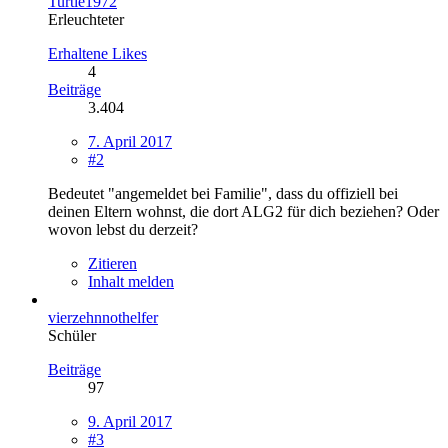
Turtle1972
Erleuchteter
Erhaltene Likes
4
Beiträge
3.404
7. April 2017
#2
Bedeutet "angemeldet bei Familie", dass du offiziell bei
deinen Eltern wohnst, die dort ALG2 für dich beziehen? Oder
wovon lebst du derzeit?
Zitieren
Inhalt melden
vierzehnnothelfer
Schüler
Beiträge
97
9. April 2017
#3