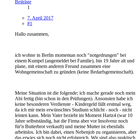
Beiträge
1
7. April 2017
#1
Hallo zusammen,
ich wohne in Berlin momentan noch "notgedrungen" bei
einem Kumpel (angemeldet bei Familie), bin 19 Jahre alt und
plane, mit einem anderen Freund zusammen eine
Wohngemeinschaft zu gründen (keine Bedarfsgemeinschaft).
Meine Situation ist die folgende; ich mache gerade noch mein
Abi fertig (bin schon in den Prüfungen). Ansonsten habe ich
keine besonderen Verdienste - Kindergeld fällt erstmal weg,
da ich mir mein erwünschtes Studium schlicht - noch - nicht
leisten kann. Mein Vater bezieht im Moment Hartz4 (war 10
Jahre selbstständig, hat die Firma aber vor Insolvenz noch
für'n Butterbrot verkauft) und meine Mutter ist ebenfalls
arbeitslos. Ich bin dabei, einen Nebenjob zu organisieren, aber
das erwies sich noch nicht erfolgreich. Wir sind also praktisch