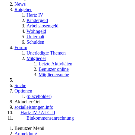
News
Ratgeber
Hartz IV
Kindergeld
Arbeitslosengeld
Wohngeld
Unterhalt
Schulden
Forum
Unerledigte Themen
Mitglieder
Letzte Aktivitäten
Benutzer online
Mitgliedersuche
Suche
Optionen
(placeholder)
Aktueller Ort
sozialleistungen.info
Hartz IV / ALG II
Einkommensanrechnung
Benutzer-Menü
Anmeldung