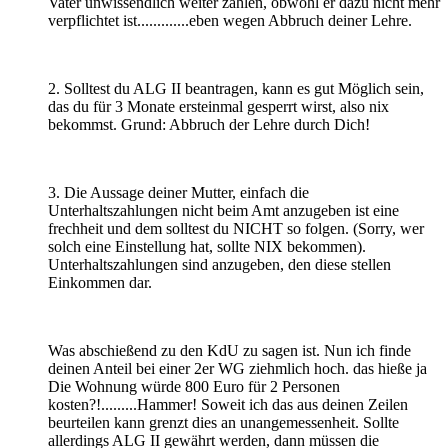
Vater unwissendlich weiter zahlen, obwohl er dazu nicht mehr
verpflichtet ist.............eben wegen Abbruch deiner Lehre.
2. Solltest du ALG II beantragen, kann es gut Möglich sein,
das du für 3 Monate ersteinmal gesperrt wirst, also nix
bekommst. Grund: Abbruch der Lehre durch Dich!
3. Die Aussage deiner Mutter, einfach die
Unterhaltszahlungen nicht beim Amt anzugeben ist eine
frechheit und dem solltest du NICHT so folgen. (Sorry, wer
solch eine Einstellung hat, sollte NIX bekommen).
Unterhaltszahlungen sind anzugeben, den diese stellen
Einkommen dar.
Was abschießend zu den KdU zu sagen ist. Nun ich finde
deinen Anteil bei einer 2er WG ziehmlich hoch. das hieße ja
Die Wohnung würde 800 Euro für 2 Personen
kosten?!.........Hammer! Soweit ich das aus deinen Zeilen
beurteilen kann grenzt dies an unangemessenheit. Sollte
allerdings ALG II gewährt werden, dann müssen die