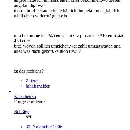
angebl hätte ich im märz einen brief bekommen,wo dieses
angekündigt war
diesen brief bekam ich nie,hätt ich ihn bekommen,hätt ich
näml einen widerruf gemacht...
nun bekomme ich 345 euro hartz iv plus miete 310 euro statt
430 euro
bitte wovon soll ich umziehen,wer zahlt umzugwagen und
alles was dazu gehört,kaution usw..?
ist das rechtens?
Zitieren
Inhalt melden
Kätzchen35
Fortgeschrittener
Beiträge
550
30. November 2006