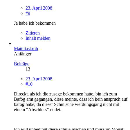
23. April 2008
#9
Ja habe ich bekommen
Zitieren
Inhalt melden
Matthiaskroh
Anfänger
Beiträge
13
23. April 2008
#10
Direckt, als ich die zusage bekommen hatte, bin ich zum
Bafög amt gegangen, diese meinte, dass ich kein anspruch auf
bafög habe, da dieser Schulische werdungsgang nicht mit
einem "Abschluss" endet.
Ich will unbedingt diese schule machen und muss im Monat