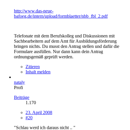
http://www.das-neue-
bafoeg.de/intern/upload/formblaetter/nbb_fbl_2.pdf
Telefonate mit dem Berufskolleg und Diskussionen mit
Sachbearbeitern auf dem Amt für Ausbildungsförderung
bringen nichts. Du musst den Antrag stellen und dafür die
Formulare ausfüllen. Nur dann kann dein Antrag
ordnungsgemäß geprüft werden.
Zitieren
Inhalt melden
nataly
Profi
Beiträge
1.170
23. April 2008
#20
"Schlau werd ich daraus nicht .. "