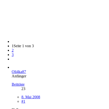
1
Seite 1 von 3
2
3
Oli4ka87
Anfänger
Beiträge
23
8. Mai 2008
#1