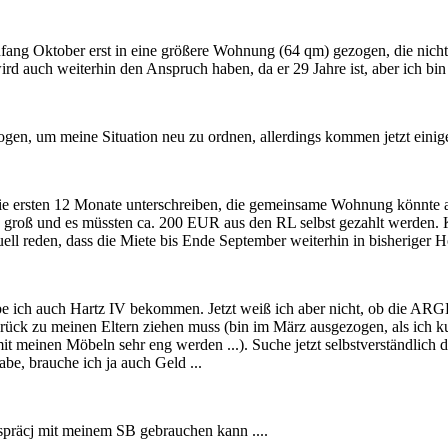
ang Oktober erst in eine größere Wohnung (64 qm) gezogen, die nicht
d auch weiterhin den Anspruch haben, da er 29 Jahre ist, aber ich bin 
zogen, um meine Situation neu zu ordnen, allerdings kommen jetzt einig
die ersten 12 Monate unterschreiben, die gemeinsame Wohnung könnte 
 zu groß und es müssten ca. 200 EUR aus den RL selbst gezahlt werden
ll reden, dass die Miete bis Ende September weiterhin in bisheriger 
e ich auch Hartz IV bekommen. Jetzt weiß ich aber nicht, ob die ARGE
ck zu meinen Eltern ziehen muss (bin im März ausgezogen, als ich kur
it meinen Möbeln sehr eng werden ...). Suche jetzt selbstverständlich 
be, brauche ich ja auch Geld ...
spräcj mit meinem SB gebrauchen kann ....