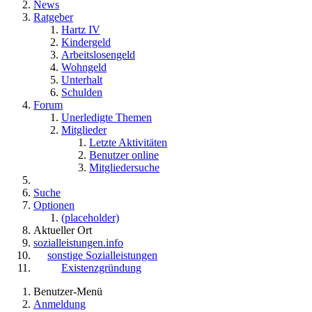
News
Ratgeber
Hartz IV
Kindergeld
Arbeitslosengeld
Wohngeld
Unterhalt
Schulden
Forum
Unerledigte Themen
Mitglieder
Letzte Aktivitäten
Benutzer online
Mitgliedersuche
Suche
Optionen
(placeholder)
Aktueller Ort
sozialleistungen.info
sonstige Sozialleistungen
Existenzgründung
Benutzer-Menü
Anmeldung