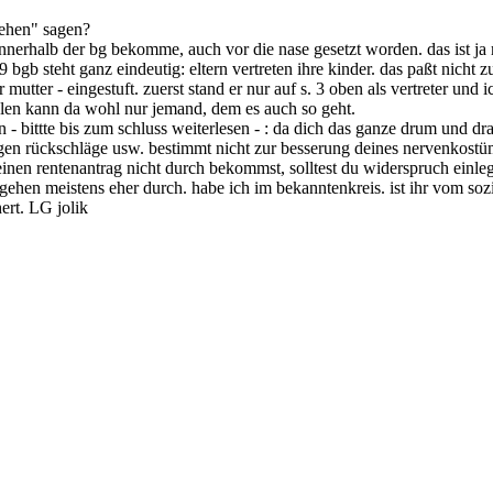
gehen" sagen?
d innerhalb der bg bekomme, auch vor die nase gesetzt worden. das ist ja 
 bgb steht ganz eindeutig: eltern vertreten ihre kinder. das paßt nicht 
 mutter - eingestuft. zuerst stand er nur auf s. 3 oben als vertreter und 
ühlen kann da wohl nur jemand, dem es auch so geht.
- bittte bis zum schluss weiterlesen - : da dich das ganze drum und dra
gen rückschläge usw. bestimmt nicht zur besserung deines nervenkostüms
nen rentenantrag nicht durch bekommst, solltest du widerspruch einleg
ehen meistens eher durch. habe ich im bekanntenkreis. ist ihr vom sozia
ert. LG jolik