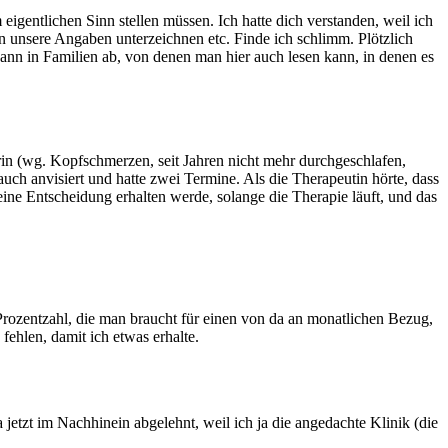
igentlichen Sinn stellen müssen. Ich hatte dich verstanden, weil ich
n unsere Angaben unterzeichnen etc. Finde ich schlimm. Plötzlich
 dann in Familien ab, von denen man hier auch lesen kann, in denen es
aterin (wg. Kopfschmerzen, seit Jahren nicht mehr durchgeschlafen,
auch anvisiert und hatte zwei Termine. Als die Therapeutin hörte, dass
eine Entscheidung erhalten werde, solange die Therapie läuft, und das
Prozentzahl, die man braucht für einen von da an monatlichen Bezug,
fehlen, damit ich etwas erhalte.
jetzt im Nachhinein abgelehnt, weil ich ja die angedachte Klinik (die