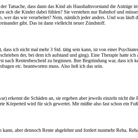
der Tatsache, dass dann das Kind als Haushaltsvorstand die Anträge im e
sen sich die Kinder dabei fühlen? Sie verstehen nur Bahnhof und müsse
an, wer das wie verarbeitet? Nein, nämlich jeder anders. Und was läuft
inander gibt. Das ist dann vielleicht neuer Zündstoff.
t, dass ich nicht mal mehr 3 Std. tätig sein kann, ist von einer Psychi
schrieben der, bei dem ich aufstand und ging). Eine Therapie hatte ich 
e erst nach Rentenbescheid zu beginnen. Ihre Begründung war, dass ich k
ragen etc. beantworten muss. Also ließ ich das sein.
r) erkennt die Schäden an, sie ergeben aber jeweils einzeln nicht die 
te Körperteil wird für sich gewertet. Mir müßte also fast schon ein Fuß 
en kann, aber dennoch Rente abgelehnt und fordert nunmehr Reha. Reha 