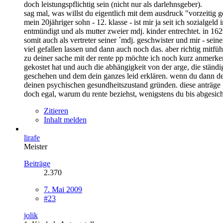
doch leistungspflichtig sein (nicht nur als darlehnsgeber).
sag mal, was willst du eigentlich mit dem ausdruck "vorzeitig 
mein 20jähriger sohn - 12. klasse - ist mir ja seit ich sozialgel
entmündigt und als mutter zweier mdj. kinder entrechtet. in 1629
somit auch als vertreter seiner ´mdj. geschwister und mir - seiner
viel gefallen lassen und dann auch noch das. aber richtig mitf
zu deiner sache mit der rente pp möchte ich noch kurz anmerken 
gekostet hat und auch die abhängigkeit von der arge, die ständi
geschehen und dem dein ganzes leid erklären. wenn du dann dei
deinen psychischen gesundheitszustand gründen. diese anträge g
doch egal, warum du rente beziehst, wenigstens du bis abgesich
Zitieren
Inhalt melden
lirafe
Meister
Beiträge
2.370
7. Mai 2009
#23
jolik