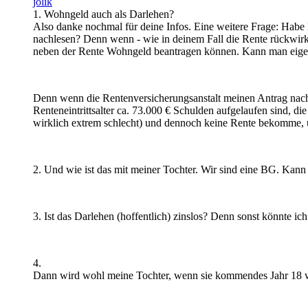
jolik
1. Wohngeld auch als Darlehen?
Also danke nochmal für deine Infos. Eine weitere Frage: Habe 
nachlesen? Denn wenn - wie in deinem Fall die Rente rückwirken
neben der Rente Wohngeld beantragen können. Kann man eige
Denn wenn die Rentenversicherungsanstalt meinen Antrag nach w
Renteneintrittsalter ca. 73.000 € Schulden aufgelaufen sind, di
wirklich extrem schlecht) und dennoch keine Rente bekomme, und
2. Und wie ist das mit meiner Tochter. Wir sind eine BG. Kann 
3. Ist das Darlehen (hoffentlich) zinslos? Denn sonst könnte i
4.
Dann wird wohl meine Tochter, wenn sie kommendes Jahr 18 wird