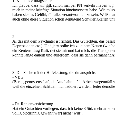
1. Kind als Antragsteller
Ich glaube, dass wir ggf. schon mal per PN verkehrt haben wg. 
mich in meine künftige Situation hineinversetzt habe. Wie müs
haben sie das Gefühl, für alles verantwortlich zu sein. Weiß m
auch ohne diese Situation schon genügend Schwierigkeiten untee
2.
Ja, das mit dem Psychiater ist richtig. Das Gutachten, das besag
Depressionen etc.). Und jetzt sollte ich zu einem Neuen (wie be
ein Rentenantrag läuft, riet sie mir und bat mich, die Therapi
könnte lange dauern und außerdem, dass sie dann permanent Anf
3. Die Sache mit der Hilfeleistung, die du ansprichst:
- VBG
(Berugsgenossenschaft, da Autobahnunfall Arbeitswegeunfall wa
weil die einzelnen Schäden nicht addiert werden. Jeder demolier
- Dt. Rentenversicherung
Hat ein Gutachten vorliegen, dass ich keine 3 Std. mehr arbeit
völlig blödsinnig gewählt war) nicht "will".