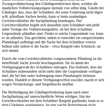
Zwangsvollstreckung den Gläubigerinteressen dient, werden die
staatlichen Vollstreckungsorgane niemals von selbst tätig. Glaubt der
Gläubiger also, dass der Schuldner, der seine Forderung nicht tilgen
will, pfändbare Sachen besitzt, kann er beim zuständigen
Gerichtsvollzieher die Sachpfändung beantragen. Der
Gerichtsvollzieher begibt sich daraufhin zum Schuldner und prüft
unter Vorlage des Vollstreckungstitels, ob bei dem Schuldner
Gegenstände pfändbar sind. Findet er solche Gegenstände vor, kann
er sie pfänden. Das geschieht, indem er entweder ein entsprechendes
Pfandsiegel aufbringt und die Sache bei dem Schuldner vorerst
belässt oder indem er die Sache – etwa Bargeld oder Schmuck- an
sich nimmt.
Durch die vom Gerichtsvollzieher vorgenommene Pfändung ist die
betreffende Sache jeweils beschlagnahmt. Sie ist damit der
Verfügungsgewalt des Schuldners entzogen. Das bedeutet, dass der
Schuldner insbesondere nicht mehr über die Gegenstände verfügen
darf, die bei ihm unter Anbringung eines Pfandsiegels belassen
wurden. Handelt er diesem Verfügungsverbot zuwider, macht er sich
wegen Verstrickungs- und Siegelbruchs strafbar.
Die Befriedigung der Gläubigerforderung kann nach einer
Sachpfändung auf unterschiedliche Weise erfolgen. Hat der
Gerichtsvollzieher bei dem Schuldner Bargeld gepfändet, kann er es
dem Gläubiger aushändigen. Ist eine solche Befriedigung nicht