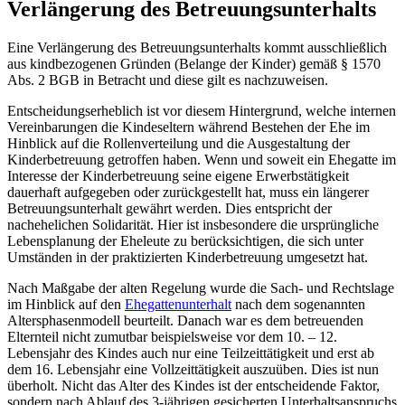
Verlängerung des Betreuungsunterhalts
Eine Verlängerung des Betreuungsunterhalts kommt ausschließlich
aus kindbezogenen Gründen (Belange der Kinder) gemäß § 1570
Abs. 2 BGB in Betracht und diese gilt es nachzuweisen.
Entscheidungserheblich ist vor diesem Hintergrund, welche internen
Vereinbarungen die Kindeseltern während Bestehen der Ehe im
Hinblick auf die Rollenverteilung und die Ausgestaltung der
Kinderbetreuung getroffen haben. Wenn und soweit ein Ehegatte im
Interesse der Kinderbetreuung seine eigene Erwerbstätigkeit
dauerhaft aufgegeben oder zurückgestellt hat, muss ein längerer
Betreuungsunterhalt gewährt werden. Dies entspricht der
nachehelichen Solidarität. Hier ist insbesondere die ursprüngliche
Lebensplanung der Eheleute zu berücksichtigen, die sich unter
Umständen in der praktizierten Kinderbetreuung umgesetzt hat.
Nach Maßgabe der alten Regelung wurde die Sach- und Rechtslage
im Hinblick auf den
Ehegattenunterhalt
nach dem sogenannten
Altersphasenmodell beurteilt. Danach war es dem betreuenden
Elternteil nicht zumutbar beispielsweise vor dem 10. – 12.
Lebensjahr des Kindes auch nur eine Teilzeittätigkeit und erst ab
dem 16. Lebensjahr eine Vollzeittätigkeit auszuüben. Dies ist nun
überholt. Nicht das Alter des Kindes ist der entscheidende Faktor,
sondern nach Ablauf des 3-jährigen gesicherten Unterhaltsanspruchs