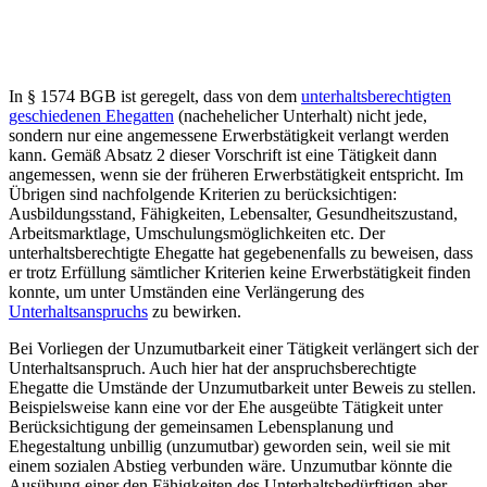
In § 1574 BGB ist geregelt, dass von dem
unterhaltsberechtigten
geschiedenen Ehegatten
(nachehelicher Unterhalt) nicht jede,
sondern nur eine angemessene Erwerbstätigkeit verlangt werden
kann. Gemäß Absatz 2 dieser Vorschrift ist eine Tätigkeit dann
angemessen, wenn sie der früheren Erwerbstätigkeit entspricht. Im
Übrigen sind nachfolgende Kriterien zu berücksichtigen:
Ausbildungsstand, Fähigkeiten, Lebensalter, Gesundheitszustand,
Arbeitsmarktlage, Umschulungsmöglichkeiten etc. Der
unterhaltsberechtigte Ehegatte hat gegebenenfalls zu beweisen, dass
er trotz Erfüllung sämtlicher Kriterien keine Erwerbstätigkeit finden
konnte, um unter Umständen eine Verlängerung des
Unterhaltsanspruchs
zu bewirken.
Bei Vorliegen der Unzumutbarkeit einer Tätigkeit verlängert sich der
Unterhaltsanspruch. Auch hier hat der anspruchsberechtigte
Ehegatte die Umstände der Unzumutbarkeit unter Beweis zu stellen.
Beispielsweise kann eine vor der Ehe ausgeübte Tätigkeit unter
Berücksichtigung der gemeinsamen Lebensplanung und
Ehegestaltung unbillig (unzumutbar) geworden sein, weil sie mit
einem sozialen Abstieg verbunden wäre. Unzumutbar könnte die
Ausübung einer den Fähigkeiten des Unterhaltsbedürftigen aber