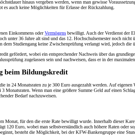
öchstdauer hinaus vergeben werden, wenn man gewisse Voraussetzungen e
gibt es auch keine Möglichkeiten für Erlasse der Rückzahlung.
igenen Einkommens oder
Vermögens
bewilligt. Auch der Verdienst der E
och unter 36 Jahre alt sind und das 12. Hochschulsemester noch nicht ü
n dem Studiengang keine Zwischenprüfung verlangt wird, jedoch die üb
dit gefördert, wobei ein entsprechender Nachweis über das grundlege
lussprüfung zugelassen sein und nachweisen, dass er in der maximalen
 beim Bildungskredit
ie in 24 Monatsraten zu je 300 Euro ausgezahlt werden. Auf eigenen 
 3 Monatsraten. Wenn man eine größere Summe Geld auf einen Schlag 
echender Bedarf nachzuweisen.
Monat, für den die erste Rate bewilligt wurde. Innerhalb dieser Karen
gt 120 Euro, wobei man selbstverständlich auch höhere Raten oder sogar
beginnt, besteht die Möglichkeit, bei der KFW-Bankengruppe eine Stu