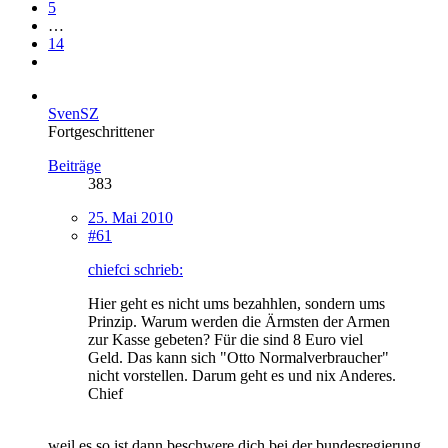
5
…
14
SvenSZ
Fortgeschrittener
Beiträge
383
25. Mai 2010
#61
chiefci schrieb:
Hier geht es nicht ums bezahhlen, sondern ums
Prinzip. Warum werden die Ärmsten der Armen
zur Kasse gebeten? Für die sind 8 Euro viel
Geld. Das kann sich "Otto Normalverbraucher"
nicht vorstellen. Darum geht es und nix Anderes.
Chief
weil es so ist dann beschwere dich bei der bundesregierung