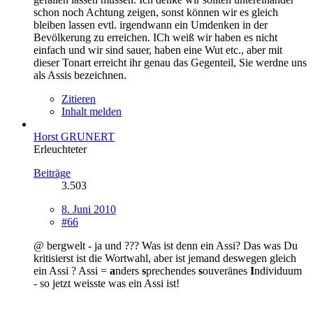
schon noch Achtung zeigen, sonst können wir es gleich
bleiben lassen evtl. irgendwann ein Umdenken in der
Bevölkerung zu erreichen. ICh weiß wir haben es nicht
einfach und wir sind sauer, haben eine Wut etc., aber mit
dieser Tonart erreicht ihr genau das Gegenteil, Sie werdne uns
als Assis bezeichnen.
Zitieren
Inhalt melden
Horst GRUNERT
Erleuchteter
Beiträge
3.503
8. Juni 2010
#66
@ bergwelt - ja und ??? Was ist denn ein Assi? Das was Du
kritisierst ist die Wortwahl, aber ist jemand deswegen gleich
ein Assi ? Assi =
a
nders
s
prechendes
s
ouveränes
I
ndividuum
- so jetzt weisste was ein Assi ist!