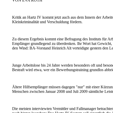
VON EVA ROTH
Kritik an Hartz IV kommt jetzt auch aus dem Innern der Arbeits
Kleinkriminalität und Verschuldung fördern.
Zu diesem Ergebnis kommt eine Befragung des Instituts für Arb
Empfänger grundlegend zu überdenken. Ihr Wort hat Gewicht, d
den Wind: BA-Vorstand Heinrich Alt verteidigte gestern den Le
Junge Arbeitslose bis 24 Jahre werden besonders oft und besonde
Bestraft wird etwa, wer ein Bewerbungstraining grundlos abbri
Ältere Hilfsempfänger müssen dagegen "nur" mit einer Kürzun
Menschen zwischen Januar 2008 und Juli 2009 sämtliche Leistu
Die meisten interviewten Vermittler und Fallmanager betrachte