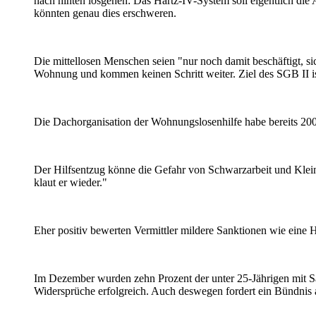
nach hinten losgehen: Das Hartz-IV-System soll eigentlich di
könnten genau dies erschweren.
Die mittellosen Menschen seien "nur noch damit beschäftigt, sich
Wohnung und kommen keinen Schritt weiter. Ziel des SGB II ist
Die Dachorganisation der Wohnungslosenhilfe habe bereits 200
Der Hilfsentzug könne die Gefahr von Schwarzarbeit und Kleink
klaut er wieder."
Eher positiv bewerten Vermittler mildere Sanktionen wie eine
Im Dezember wurden zehn Prozent der unter 25-Jährigen mit San
Widersprüche erfolgreich. Auch deswegen fordert ein Bündnis a