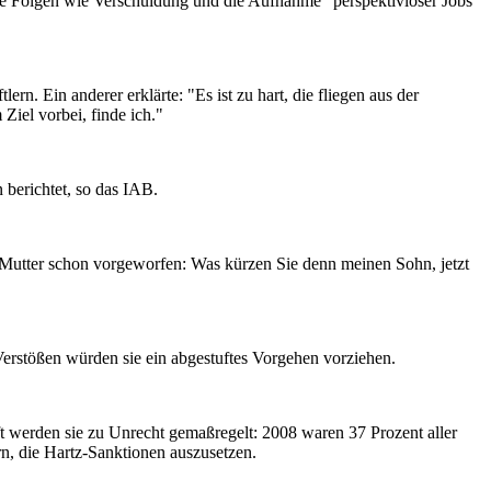
hre Folgen wie Verschuldung und die Aufnahme "perspektivloser Jobs"
rn. Ein anderer erklärte: "Es ist zu hart, die fliegen aus der
Ziel vorbei, finde ich."
berichtet, so das IAB.
e Mutter schon vorgeworfen: Was kürzen Sie denn meinen Sohn, jetzt
erstößen würden sie ein abgestuftes Vorgehen vorziehen.
ft werden sie zu Unrecht gemaßregelt: 2008 waren 37 Prozent aller
n, die Hartz-Sanktionen auszusetzen.