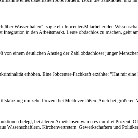
e Aufnahme eines dauerhaften Jobs fördern. Doch die Sanktionen und i
 über Wasser halten", sagte ein Jobcenter-Mitarbeiter den Wissenschaftle
 Integration in den Arbeitsmarkt. Leute obdachlos zu machen, geht am 
8 von einem deutlichen Anstieg der Zahl obdachloser junger Menschen 
riminalität erhöhen. Eine Jobcenter-Fachkraft erzählte: "Hat mir ein
 Hilfskürzung um zehn Prozent bei Meldeverstößen. Auch bei größeren V
ktionen belegt, bei älteren Arbeitslosen waren es nur drei Prozent. O
us Wissenschaftlern, Kirchenvertretern, Gewerkschaftern und Politiker