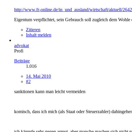
http://www.fr-online.de/in_und_ausland/wirtschaft/aktuell/264
Eigentum verpflichtet, sein Gebrauch soll zugleich dem Wohle 
Zitieren
Inhalt melden
advokat
Profi
Beiträge
1.016
14. Mai 2010
#2
sanktionen kann man leicht vermeiden
komisch, dass ich mich (als Staat oder Steuerzahler) dahingehen
ich kämpfe sehr gegen armut, aber manche machen sich nicht n