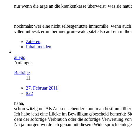
nur wenn die arge an die krankenkasse überweist, was sie natütl
nochmals: wer eine nicht selbstgenutzte immomilie, wenn auch 
villenmitbesitzer im berliner grunewald, sitzt also auf ein mill
Zitieren
Inhalt melden
allego
Anfänger
Beiträge
11
27. Februar 2011
#22
haha,
schon witzig ne. Als Aussenstehender kann man bestimmt übe
Ich habe jetzt eine Lücke im Bewilligungsbescheid bemerkt: Si
dem der sofortige Verbrauch oder die sofortige Verwertung von
Na ja morgen werde ich genau mit diesem Widerspruch einlege