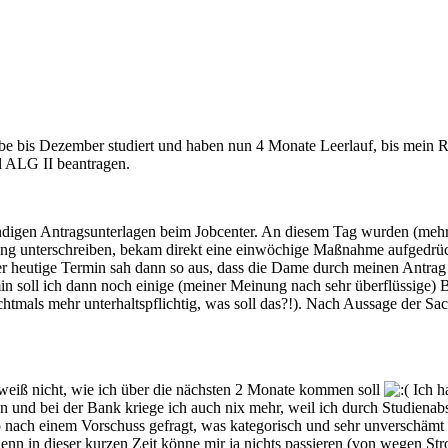
 habe bis Dezember studiert und haben nun 4 Monate Leerlauf, bis mein 
l ALG II beantragen.
ndigen Antragsunterlagen beim Jobcenter. An diesem Tag wurden (mehrf
g unterschreiben, bekam direkt eine einwöchige Maßnahme aufgedrückt
heutige Termin sah dann so aus, dass die Dame durch meinen Antrag b
ermin soll ich dann noch einige (meiner Meinung nach sehr überflüssig
nichtmals mehr unterhaltspflichtig, was soll das?!). Nach Aussage der 
d weiß nicht, wie ich über die nächsten 2 Monate kommen soll
Ich h
n und bei der Bank kriege ich auch nix mehr, weil ich durch Studiena
o nach einem Vorschuss gefragt, was kategorisch und sehr unverschämt 
nn in dieser kurzen Zeit könne mir ja nichts passieren (von wegen Str