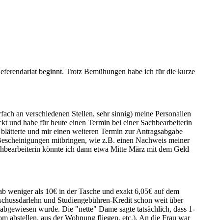
Referendariat beginnt. Trotz Bemühungen habe ich für die kurze
ach an verschiedenen Stellen, sehr sinnig) meine Personalien
 und habe für heute einen Termin bei einer Sachbearbeiterin
lätterte und mir einen weiteren Termin zur Antragsabgabe
e) Bescheinigungen mitbringen, wie z.B. einen Nachweis meiner
Sachbearbeiterin könnte ich dann etwa Mitte März mit dem Geld
ab weniger als 10€ in der Tasche und exakt 6,05€ auf dem
bschussdarlehn und Studiengebühren-Kredit schon weit über
abgewiesen wurde. Die "nette" Dame sagte tatsächlich, dass 1-
om abstellen, aus der Wohnung fliegen, etc.). An die Frau war