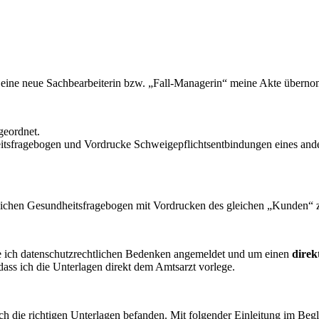
un eine neue Sachbearbeiterin bzw. „Fall-Managerin“ meine Akte übern
geordnet.
eitsfragebogen und Vordrucke Schweigepflichtsentbindungen eines and
eichen Gesundheitsfragebogen mit Vordrucken des gleichen „Kunden“ 
habe ich datenschutzrechtlichen Bedenken angemeldet und um einen
dire
dass ich die Unterlagen direkt dem Amtsarzt vorlege.
h die richtigen Unterlagen befanden. Mit folgender Einleitung im Begl