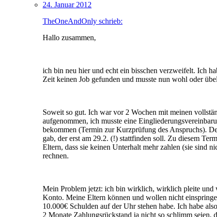
24. Januar 2012
TheOneAndOnly schrieb:
Hallo zusammen,
ich bin neu hier und echt ein bisschen verzweifelt. Ich
Zeit keinen Job gefunden und musste nun wohl oder übe
Soweit so gut. Ich war vor 2 Wochen mit meinen vollstä
aufgenommen, ich musste eine Eingliederungsvereinbarun
bekommen (Termin zur Kurzprüfung des Anspruchs). Der 
gab, der erst am 29.2. (!) stattfinden soll. Zu diesem T
Eltern, dass sie keinen Unterhalt mehr zahlen (sie sind 
rechnen.
Mein Problem jetzt: ich bin wirklich, wirklich pleite un
Konto. Meine Eltern können und wollen nicht einspringe
10.000€ Schulden auf der Uhr stehen habe. Ich habe als
2 Monate Zahlungsrückstand ja nicht so schlimm seien, de