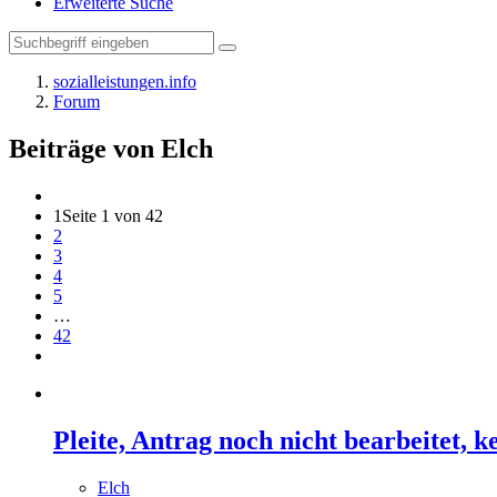
Erweiterte Suche
sozialleistungen.info
Forum
Beiträge von Elch
1
Seite 1 von 42
2
3
4
5
…
42
Pleite, Antrag noch nicht bearbeitet, k
Elch