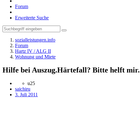
Forum
Erweiterte Suche
sozialleistungen.info
Forum
Hartz IV / ALG II
Wohnung und Miete
Hilfe bei Auszug.Härtefall? Bitte helft mir.
u25
saichiru
3. Juli 2011