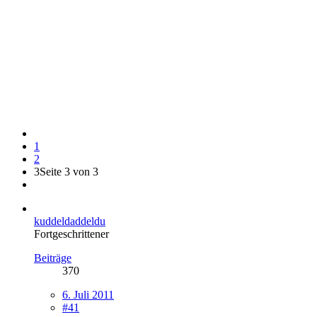
1
2
3
Seite 3 von 3
kuddeldaddeldu
Fortgeschrittener
Beiträge
370
6. Juli 2011
#41