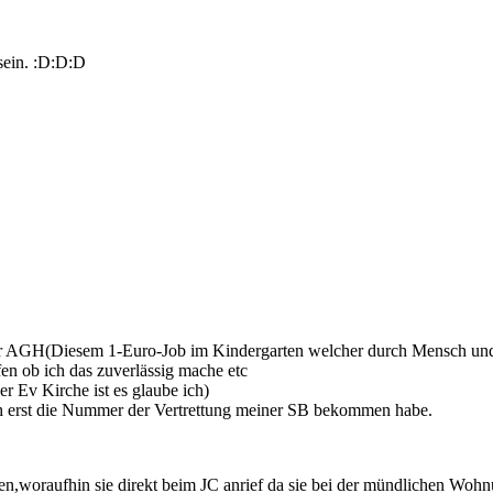
 sein. :D:D:D
i aer AGH(Diesem 1-Euro-Job im Kindergarten welcher durch Mensch und
n ob ich das zuverlässig mache etc
er Ev Kirche ist es glaube ich)
ch erst die Nummer der Vertrettung meiner SB bekommen habe.
n,woraufhin sie direkt beim JC anrief da sie bei der mündlichen Woh