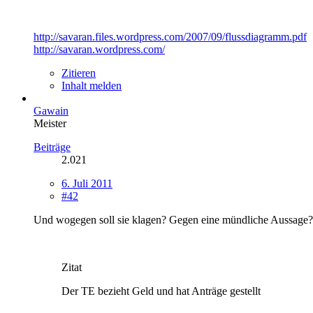
http://savaran.files.wordpress.com/2007/09/flussdiagramm.pdf
http://savaran.wordpress.com/
Zitieren
Inhalt melden
Gawain
Meister
Beiträge
2.021
6. Juli 2011
#42
Und wogegen soll sie klagen? Gegen eine mündliche Aussage? 
Zitat
Der TE bezieht Geld und hat Anträge gestellt