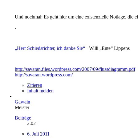
Und nochmal: Es geht hier um eine existenzielle Notlage, die ei
.
„Herr Schiedsrichter, ich danke Sie“
- Willi „Ente“ Lippens
http://savaran.files.wordpress.com/2007/09/flussdiagramm.pdf
http://savaran.wordpress.com/
Zitieren
Inhalt melden
Gawain
Meister
Beiträge
2.021
6. Juli 2011