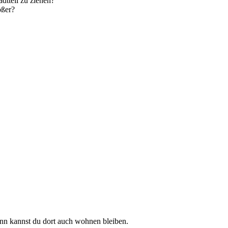
dtteil zu ziehen?
ößer?
ann kannst du dort auch wohnen bleiben.