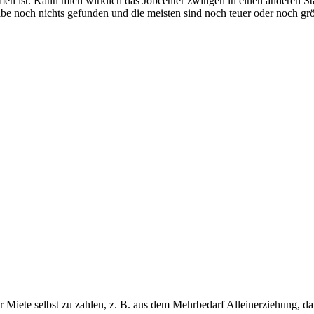
en ist. Kann mich wirklich das Jobcenter zwingen in einen anderen Sta
be noch nichts gefunden und die meisten sind noch teuer oder noch gr
r Miete selbst zu zahlen, z. B. aus dem Mehrbedarf Alleinerziehung, d