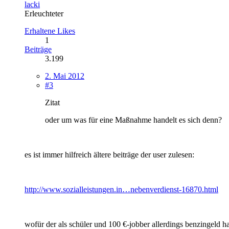
lacki
Erleuchteter
Erhaltene Likes
1
Beiträge
3.199
2. Mai 2012
#3
Zitat
oder um was für eine Maßnahme handelt es sich denn?
es ist immer hilfreich ältere beiträge der user zulesen:
http://www.sozialleistungen.in…nebenverdienst-16870.html
wofür der als schüler und 100 €-jobber allerdings benzingeld ha