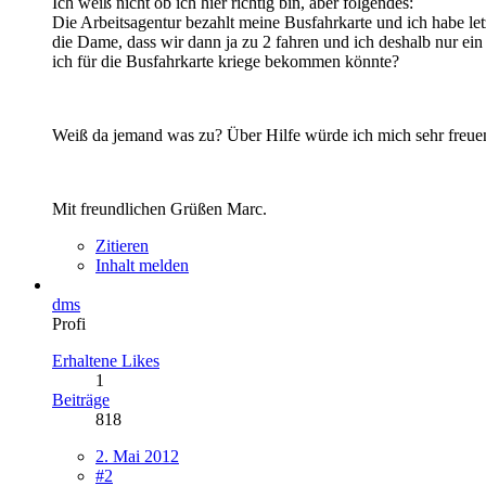
Ich weiß nicht ob ich hier richtig bin, aber folgendes:
Die Arbeitsagentur bezahlt meine Busfahrkarte und ich habe le
die Dame, dass wir dann ja zu 2 fahren und ich deshalb nur ein
ich für die Busfahrkarte kriege bekommen könnte?
Weiß da jemand was zu? Über Hilfe würde ich mich sehr freu
Mit freundlichen Grüßen Marc.
Zitieren
Inhalt melden
dms
Profi
Erhaltene Likes
1
Beiträge
818
2. Mai 2012
#2