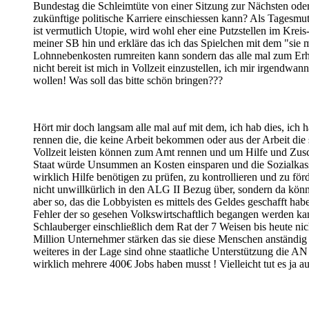
Bundestag die Schleimtüte von einer Sitzung zur Nächsten ode
zukünftige politische Karriere einschiessen kann? Als Tagesmu
ist vermutlich Utopie, wird wohl eher eine Putzstellen im Kreis
meiner SB hin und erkläre das ich das Spielchen mit dem "si
Lohnnebenkosten rumreiten kann sondern das alle mal zum Erh
nicht bereit ist mich in Vollzeit einzustellen, ich mir irgendw
wollen! Was soll das bitte schön bringen???
Hört mir doch langsam alle mal auf mit dem, ich hab dies, ich h
rennen die, die keine Arbeit bekommen oder aus der Arbeit die
Vollzeit leisten können zum Amt rennen und um Hilfe und Zusc
Staat würde Unsummen an Kosten einsparen und die Sozialkass
wirklich Hilfe benötigen zu prüfen, zu kontrollieren und zu fö
nicht unwillkürlich in den ALG II Bezug über, sondern da könnt
aber so, das die Lobbyisten es mittels des Geldes geschafft h
Fehler der so gesehen Volkswirtschaftlich begangen werden ka
Schlauberger einschließlich dem Rat der 7 Weisen bis heute ni
Million Unternehmer stärken das sie diese Menschen anständig 
weiteres in der Lage sind ohne staatliche Unterstützung die 
wirklich mehrere 400€ Jobs haben musst ! Vielleicht tut es ja auc