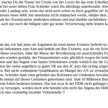
r machst Du die Nanny bei Ursula von der Leyen für das erste Enkelki
tti bei unser lieben Frau Schröder wärst Du allerdings unterbezahlt. A
-oder Landtag sein, wenn das nicht auch schon zu hoch gegriffen ist! So
e müssen einen 400€ Job annehmen nicht mitmachen werde, erkläre dem
alt der Sozialsysteme umdenken müssen und mal darüber nachdenken wo
ann auch nur noch die billigste oder gar keine Versicherung mehr leiste
ab das, ich hab jenes als Argument da sonst meine Existenz bedroht ist.
 sie bekommen zum Amt und betteln um Ihre Existens, was für ein Schw
hüsse ersuchen, hätte die Masse der Bevölkerung ein ausreichendes E
en würden gestärkt, der Finanzminister wäre glücklich wegen der ho
rdern und das Stigma vom faulen Arbeitslosen würde wirklich nur die U
en die vielen angeblich so guten SB aus den JC jetzt mal richtig zeige
aben, Ihre nicht vorhandene Qualifikation als Mangel des AN zu vermark
nn, Schröder hatte einst gefordert das Reformen ein Umdenken bewirk
cht einmal auf diesen Gedanken gekommen sind. Statt 10 Millionen Bunde
mit Arbeit bedienen können. Das hat zwar in der DDR nicht geklappt a
AN zu versorgen, werden doch sehr bemüht sein nicht das Stigma des Hi
h eine vernünftig bezahlte Vollzeitstelle !!