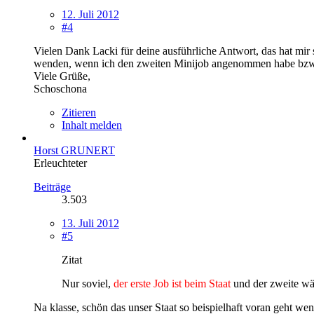
12. Juli 2012
#4
Vielen Dank Lacki für deine ausführliche Antwort, das hat mir 
wenden, wenn ich den zweiten Minijob angenommen habe bzw. ku
Viele Grüße,
Schoschona
Zitieren
Inhalt melden
Horst GRUNERT
Erleuchteter
Beiträge
3.503
13. Juli 2012
#5
Zitat
Nur soviel,
der erste Job ist beim Staat
und der zweite wä
Na klasse, schön das unser Staat so beispielhaft voran geht we