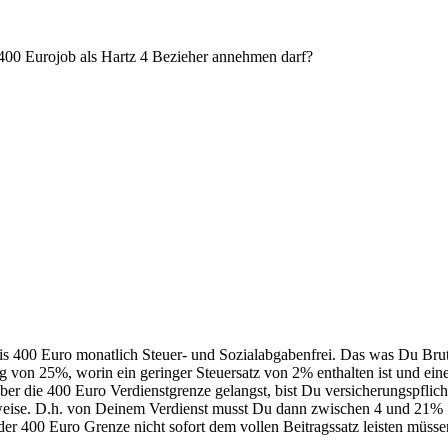
400 Eurojob als Hartz 4 Bezieher annehmen darf?
bis 400 Euro monatlich Steuer- und Sozialabgabenfrei. Das was Du Bru
 von 25%, worin ein geringer Steuersatz von 2% enthalten ist und ein
r die 400 Euro Verdienstgrenze gelangst, bist Du versicherungspflic
weise. D.h. von Deinem Verdienst musst Du dann zwischen 4 und 21% S
er 400 Euro Grenze nicht sofort dem vollen Beitragssatz leisten müssen