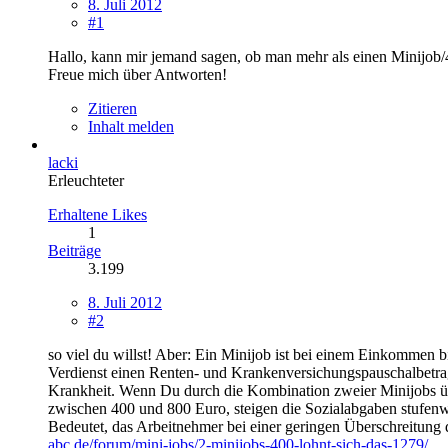
8. Juli 2012
#1
Hallo, kann mir jemand sagen, ob man mehr als einen Minijob/
Freue mich über Antworten!
Zitieren
Inhalt melden
lacki
Erleuchteter
Erhaltene Likes
1
Beiträge
3.199
8. Juli 2012
#2
so viel du willst! Aber: Ein Minijob ist bei einem Einkommen 
Verdienst einen Renten- und Krankenversichungspauschalbetrag
Krankheit. Wenn Du durch die Kombination zweier Minijobs übe
zwischen 400 und 800 Euro, steigen die Sozialabgaben stufen
Bedeutet, das Arbeitnehmer bei einer geringen Überschreitung d
abc.de/forum/mini-jobs/2-minijobs-400-lohnt-sich-das-1279/