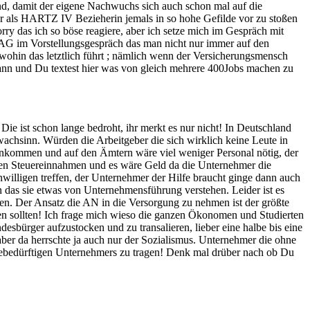
nd, damit der eigene Nachwuchs sich auch schon mal auf die
ber als HARTZ IV Bezieherin jemals in so hohe Gefilde vor zu stoßen
rry das ich so böse reagiere, aber ich setze mich im Gespräch mit
 AG im Vorstellungsgespräch das man nicht nur immer auf den
hin das letztlich führt ; nämlich wenn der Versicherungsmensch
n kann und Du textest hier was von gleich mehrere 400Jobs machen zu
 Die ist schon lange bedroht, ihr merkt es nur nicht! In Deutschland
achsinn. Würden die Arbeitgeber die sich wirklich keine Leute in
inkommen und auf den Ämtern wäre viel weniger Personal nötig, der
hen Steuereinnahmen und es wäre Geld da die Unternehmer die
nwilligen treffen, der Unternehmer der Hilfe braucht ginge dann auch
n das sie etwas von Unternehmensführung verstehen. Leider ist es
ten. Der Ansatz die AN in die Versorgung zu nehmen ist der größte
en sollten! Ich frage mich wieso die ganzen Ökonomen und Studierten
sbürger aufzustocken und zu transalieren, lieber eine halbe bis eine
ber da herrschte ja auch nur der Sozialismus. Unternehmer die ohne
lfebedürftigen Unternehmers zu tragen! Denk mal drüber nach ob Du