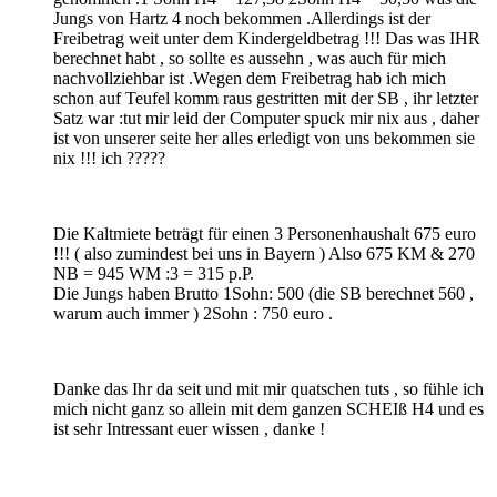
Jungs von Hartz 4 noch bekommen .Allerdings ist der
Freibetrag weit unter dem Kindergeldbetrag !!! Das was IHR
berechnet habt , so sollte es aussehn , was auch für mich
nachvollziehbar ist .Wegen dem Freibetrag hab ich mich
schon auf Teufel komm raus gestritten mit der SB , ihr letzter
Satz war :tut mir leid der Computer spuck mir nix aus , daher
ist von unserer seite her alles erledigt von uns bekommen sie
nix !!! ich ?????
Die Kaltmiete beträgt für einen 3 Personenhaushalt 675 euro
!!! ( also zumindest bei uns in Bayern ) Also 675 KM & 270
NB = 945 WM :3 = 315 p.P.
Die Jungs haben Brutto 1Sohn: 500 (die SB berechnet 560 ,
warum auch immer ) 2Sohn : 750 euro .
Danke das Ihr da seit und mit mir quatschen tuts , so fühle ich
mich nicht ganz so allein mit dem ganzen SCHEIß H4 und es
ist sehr Intressant euer wissen , danke !