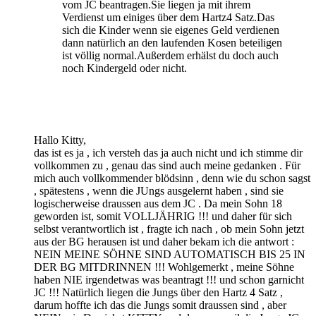
vom JC beantragen.Sie liegen ja mit ihrem
Verdienst um einiges über dem Hartz4 Satz.Das
sich die Kinder wenn sie eigenes Geld verdienen
dann natürlich an den laufenden Kosen beteiligen
ist völlig normal.Außerdem erhälst du doch auch
noch Kindergeld oder nicht.
Hallo Kitty,
das ist es ja , ich versteh das ja auch nicht und ich stimme dir
vollkommen zu , genau das sind auch meine gedanken . Für
mich auch vollkommender blödsinn , denn wie du schon sagst
, spätestens , wenn die JUngs ausgelernt haben , sind sie
logischerweise draussen aus dem JC . Da mein Sohn 18
geworden ist, somit VOLLJÄHRIG !!! und daher für sich
selbst verantwortlich ist , fragte ich nach , ob mein Sohn jetzt
aus der BG herausen ist und daher bekam ich die antwort :
NEIN MEINE SÖHNE SIND AUTOMATISCH BIS 25 IN
DER BG MITDRINNEN !!! Wohlgemerkt , meine Söhne
haben NIE irgendetwas was beantragt !!! und schon garnicht
JC !!! Natürlich liegen die Jungs über den Hartz 4 Satz ,
darum hoffte ich das die Jungs somit draussen sind , aber