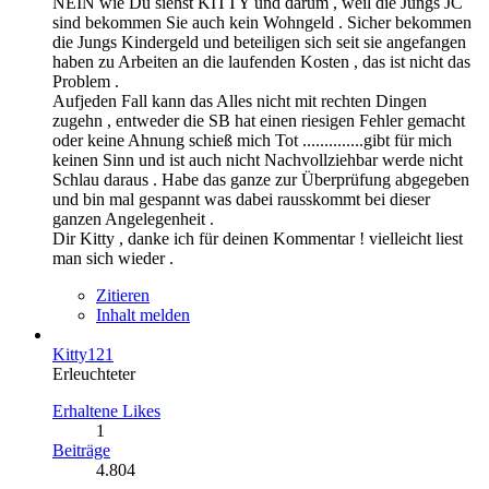
NEIN wie Du siehst KITTY und darum , weil die Jungs JC
sind bekommen Sie auch kein Wohngeld . Sicher bekommen
die Jungs Kindergeld und beteiligen sich seit sie angefangen
haben zu Arbeiten an die laufenden Kosten , das ist nicht das
Problem .
Aufjeden Fall kann das Alles nicht mit rechten Dingen
zugehn , entweder die SB hat einen riesigen Fehler gemacht
oder keine Ahnung schieß mich Tot ..............gibt für mich
keinen Sinn und ist auch nicht Nachvollziehbar werde nicht
Schlau daraus . Habe das ganze zur Überprüfung abgegeben
und bin mal gespannt was dabei rausskommt bei dieser
ganzen Angelegenheit .
Dir Kitty , danke ich für deinen Kommentar ! vielleicht liest
man sich wieder .
Zitieren
Inhalt melden
Kitty121
Erleuchteter
Erhaltene Likes
1
Beiträge
4.804