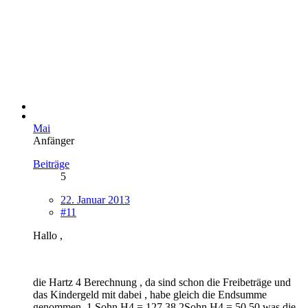
Mai
Anfänger
Beiträge
5
22. Januar 2013
#11
Hallo ,
die Hartz 4 Berechnung , da sind schon die Freibeträge und
das Kindergeld mit dabei , habe gleich die Endsumme
genommen .1 Sohn H4 = 127,38 2Sohn H4 = 50,50 was die