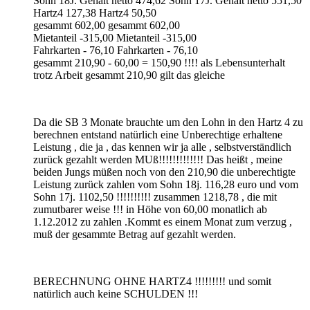
Sohn 18J. Gehalt netto 474,62 Sohn 17J. Gehalt netto 551,50
Hartz4 127,38 Hartz4 50,50
gesammt 602,00 gesammt 602,00
Mietanteil -315,00 Mietanteil -315,00
Fahrkarten - 76,10 Fahrkarten - 76,10
gesammt 210,90 - 60,00 = 150,90 !!!! als Lebensunterhalt
trotz Arbeit gesammt 210,90 gilt das gleiche
Da die SB 3 Monate brauchte um den Lohn in den Hartz 4 zu
berechnen entstand natürlich eine Unberechtige erhaltene
Leistung , die ja , das kennen wir ja alle , selbstverständlich
zurück gezahlt werden MUß!!!!!!!!!!!!! Das heißt , meine
beiden Jungs müßen noch von den 210,90 die unberechtigte
Leistung zurück zahlen vom Sohn 18j. 116,28 euro und vom
Sohn 17j. 1102,50 !!!!!!!!!! zusammen 1218,78 , die mit
zumutbarer weise !!! in Höhe von 60,00 monatlich ab
1.12.2012 zu zahlen .Kommt es einem Monat zum verzug ,
muß der gesammte Betrag auf gezahlt werden.
BERECHNUNG OHNE HARTZ4 !!!!!!!!! und somit
natürlich auch keine SCHULDEN !!!