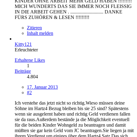
KINDER OHNE ARBEIT MEHR GELD HABEN !!!!!!!!!
MICH WUNDERTS DAS SIE IMMER NOCH FLEISSIG
IN DIE ARBEIT GEHEN . ........................... DANKE
FÜRS ZUHÖREN & LESEN !!!!!!!!!
Zitieren
Inhalt melden
Kitty121
Erleuchteter
Erhaltene Likes
1
Beiträge
4.804
17. Januar 2013
#2
Ich verstehe das jetzt nicht so richtig.Wieso müssen deine
Söhne im Hartz4 Bezug bleiben bis sie 25 sind? Spätestens
wenn sie ausgelernt haben und richtig Geld verdienen fallen
sie da raus.Außerdem bestände ja die Möglichkeit eventuell
für die beiden Kinder Wohngeld zu beantragen und damit
müßten sie gar kein Geld vom JC beantragen.Sie liegen ja mit
ihrem Verdienst um einiges über dem Hartz4 Satz.Das sich