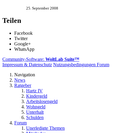
25. September 2008
Teilen
Facebook
Twitter
Google+
WhatsApp
Community-Software:
WoltLab Suite™
Impressum & Datenschutz
Nutzungsbedingungen Forum
Navigation
News
Ratgeber
Hartz IV
Kindergeld
Arbeitslosengeld
Wohngeld
Unterhalt
Schulden
Forum
Unerledigte Themen