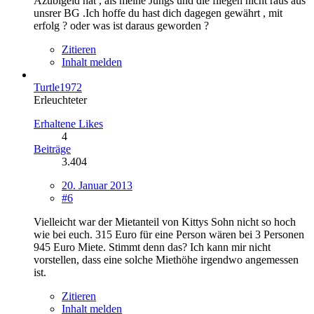
Azubigeld hat , als meine Jungs und die fliegen nicht raus aus
unsrer BG .Ich hoffe du hast dich dagegen gewährt , mit
erfolg ? oder was ist daraus geworden ?
Zitieren
Inhalt melden
Turtle1972
Erleuchteter
Erhaltene Likes
4
Beiträge
3.404
20. Januar 2013
#6
Vielleicht war der Mietanteil von Kittys Sohn nicht so hoch
wie bei euch. 315 Euro für eine Person wären bei 3 Personen
945 Euro Miete. Stimmt denn das? Ich kann mir nicht
vorstellen, dass eine solche Miethöhe irgendwo angemessen
ist.
Zitieren
Inhalt melden