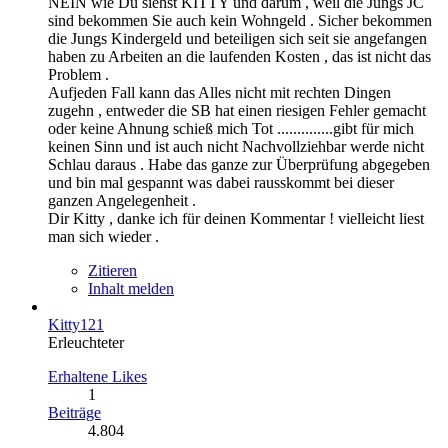
NEIN wie Du siehst KITTY und darum , weil die Jungs JC
sind bekommen Sie auch kein Wohngeld . Sicher bekommen
die Jungs Kindergeld und beteiligen sich seit sie angefangen
haben zu Arbeiten an die laufenden Kosten , das ist nicht das
Problem .
Aufjeden Fall kann das Alles nicht mit rechten Dingen
zugehn , entweder die SB hat einen riesigen Fehler gemacht
oder keine Ahnung schieß mich Tot ..............gibt für mich
keinen Sinn und ist auch nicht Nachvollziehbar werde nicht
Schlau daraus . Habe das ganze zur Überprüfung abgegeben
und bin mal gespannt was dabei rausskommt bei dieser
ganzen Angelegenheit .
Dir Kitty , danke ich für deinen Kommentar ! vielleicht liest
man sich wieder .
Zitieren
Inhalt melden
Kitty121
Erleuchteter
Erhaltene Likes
1
Beiträge
4.804