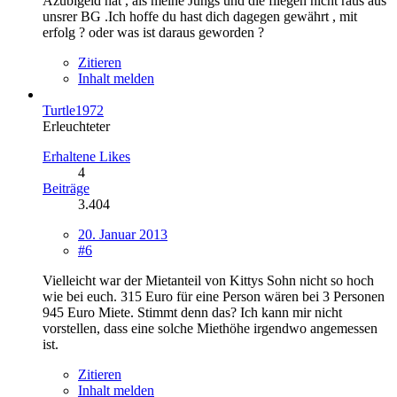
Azubigeld hat , als meine Jungs und die fliegen nicht raus aus
unsrer BG .Ich hoffe du hast dich dagegen gewährt , mit
erfolg ? oder was ist daraus geworden ?
Zitieren
Inhalt melden
Turtle1972
Erleuchteter
Erhaltene Likes
4
Beiträge
3.404
20. Januar 2013
#6
Vielleicht war der Mietanteil von Kittys Sohn nicht so hoch
wie bei euch. 315 Euro für eine Person wären bei 3 Personen
945 Euro Miete. Stimmt denn das? Ich kann mir nicht
vorstellen, dass eine solche Miethöhe irgendwo angemessen
ist.
Zitieren
Inhalt melden