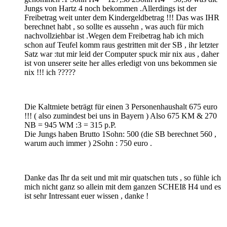
Jungs von Hartz 4 noch bekommen .Allerdings ist der
Freibetrag weit unter dem Kindergeldbetrag !!! Das was IHR
berechnet habt , so sollte es aussehn , was auch für mich
nachvollziehbar ist .Wegen dem Freibetrag hab ich mich
schon auf Teufel komm raus gestritten mit der SB , ihr letzter
Satz war :tut mir leid der Computer spuck mir nix aus , daher
ist von unserer seite her alles erledigt von uns bekommen sie
nix !!! ich ?????
Die Kaltmiete beträgt für einen 3 Personenhaushalt 675 euro
!!! ( also zumindest bei uns in Bayern ) Also 675 KM & 270
NB = 945 WM :3 = 315 p.P.
Die Jungs haben Brutto 1Sohn: 500 (die SB berechnet 560 ,
warum auch immer ) 2Sohn : 750 euro .
Danke das Ihr da seit und mit mir quatschen tuts , so fühle ich
mich nicht ganz so allein mit dem ganzen SCHEIß H4 und es
ist sehr Intressant euer wissen , danke !