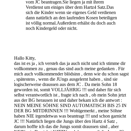
vom JC beantragen.Sie liegen ja mit ihrem
Verdienst um einiges über dem Hartz4 Satz.Das
sich die Kinder wenn sie eigenes Geld verdienen
dann natürlich an den laufenden Kosen beteiligen
ist völlig normal.Außerdem erhälst du doch auch
noch Kindergeld oder nicht.
Hallo Kitty,
das ist es ja , ich versteh das ja auch nicht und ich stimme dir
vollkommen zu , genau das sind auch meine gedanken . Für
mich auch vollkommender blödsinn , denn wie du schon sagst
, spätestens , wenn die JUngs ausgelernt haben , sind sie
logischerweise draussen aus dem JC . Da mein Sohn 18
geworden ist, somit VOLLJÄHRIG !!! und daher für sich
selbst verantwortlich ist , fragte ich nach , ob mein Sohn jetzt
aus der BG herausen ist und daher bekam ich die antwort :
NEIN MEINE SÖHNE SIND AUTOMATISCH BIS 25 IN
DER BG MITDRINNEN !!! Wohlgemerkt , meine Söhne
haben NIE irgendetwas was beantragt !!! und schon garnicht
JC !!! Natürlich liegen die Jungs über den Hartz 4 Satz ,
darum hoffte ich das die Jungs somit draussen sind , aber