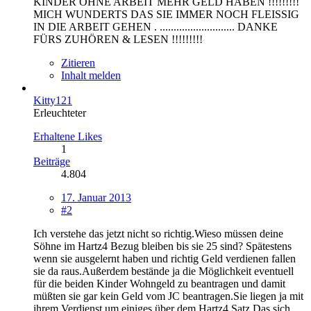
KINDER OHNE ARBEIT MEHR GELD HABEN !!!!!!!!!
MICH WUNDERTS DAS SIE IMMER NOCH FLEISSIG
IN DIE ARBEIT GEHEN . ........................... DANKE
FÜRS ZUHÖREN & LESEN !!!!!!!!!
Zitieren
Inhalt melden
Kitty121
Erleuchteter
Erhaltene Likes
1
Beiträge
4.804
17. Januar 2013
#2
Ich verstehe das jetzt nicht so richtig.Wieso müssen deine
Söhne im Hartz4 Bezug bleiben bis sie 25 sind? Spätestens
wenn sie ausgelernt haben und richtig Geld verdienen fallen
sie da raus.Außerdem bestände ja die Möglichkeit eventuell
für die beiden Kinder Wohngeld zu beantragen und damit
müßten sie gar kein Geld vom JC beantragen.Sie liegen ja mit
ihrem Verdienst um einiges über dem Hartz4 Satz.Das sich