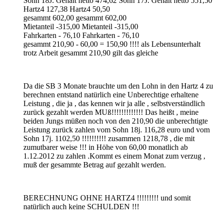
Sohn 18J. Gehalt netto 474,62 Sohn 17J. Gehalt netto 551,50
Hartz4 127,38 Hartz4 50,50
gesammt 602,00 gesammt 602,00
Mietanteil -315,00 Mietanteil -315,00
Fahrkarten - 76,10 Fahrkarten - 76,10
gesammt 210,90 - 60,00 = 150,90 !!!! als Lebensunterhalt
trotz Arbeit gesammt 210,90 gilt das gleiche
Da die SB 3 Monate brauchte um den Lohn in den Hartz 4 zu
berechnen entstand natürlich eine Unberechtige erhaltene
Leistung , die ja , das kennen wir ja alle , selbstverständlich
zurück gezahlt werden MUß!!!!!!!!!!!!! Das heißt , meine
beiden Jungs müßen noch von den 210,90 die unberechtigte
Leistung zurück zahlen vom Sohn 18j. 116,28 euro und vom
Sohn 17j. 1102,50 !!!!!!!!!! zusammen 1218,78 , die mit
zumutbarer weise !!! in Höhe von 60,00 monatlich ab
1.12.2012 zu zahlen .Kommt es einem Monat zum verzug ,
muß der gesammte Betrag auf gezahlt werden.
BERECHNUNG OHNE HARTZ4 !!!!!!!!! und somit
natürlich auch keine SCHULDEN !!!