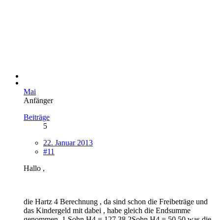
Mai
Anfänger
Beiträge
5
22. Januar 2013
#11
Hallo ,
die Hartz 4 Berechnung , da sind schon die Freibeträge und
das Kindergeld mit dabei , habe gleich die Endsumme
genommen .1 Sohn H4 = 127,38 2Sohn H4 = 50,50 was die