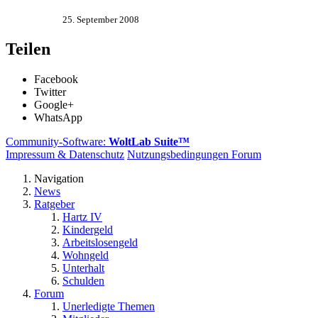
25. September 2008
Teilen
Facebook
Twitter
Google+
WhatsApp
Community-Software:
WoltLab Suite™
Impressum & Datenschutz
Nutzungsbedingungen Forum
Navigation
News
Ratgeber
Hartz IV
Kindergeld
Arbeitslosengeld
Wohngeld
Unterhalt
Schulden
Forum
Unerledigte Themen