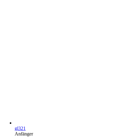
gl321
Anfänger