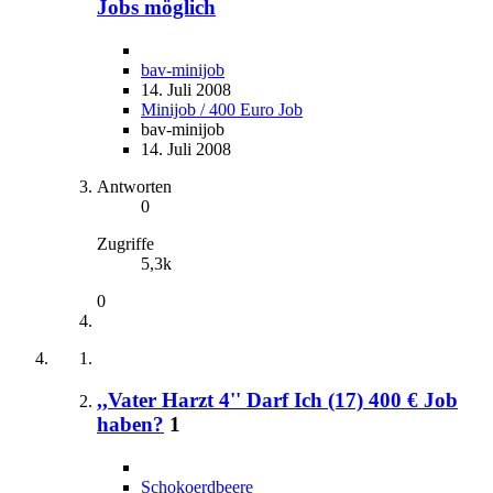
Jobs möglich
bav-minijob
14. Juli 2008
Minijob / 400 Euro Job
bav-minijob
14. Juli 2008
Antworten
0
Zugriffe
5,3k
0
,,Vater Harzt 4'' Darf Ich (17) 400 € Job
haben?
1
Schokoerdbeere