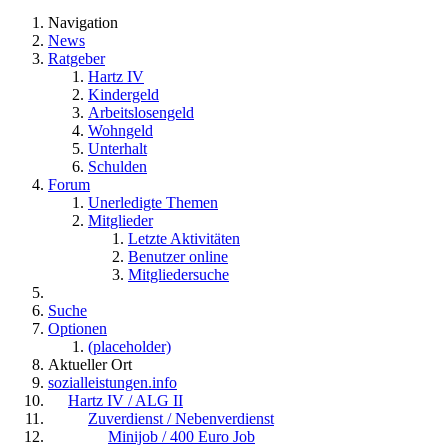
Navigation
News
Ratgeber
Hartz IV
Kindergeld
Arbeitslosengeld
Wohngeld
Unterhalt
Schulden
Forum
Unerledigte Themen
Mitglieder
Letzte Aktivitäten
Benutzer online
Mitgliedersuche
Suche
Optionen
(placeholder)
Aktueller Ort
sozialleistungen.info
Hartz IV / ALG II
Zuverdienst / Nebenverdienst
Minijob / 400 Euro Job