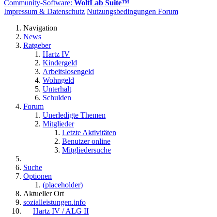
Community-Software:
WoltLab Suite™
Impressum & Datenschutz
Nutzungsbedingungen Forum
Navigation
News
Ratgeber
Hartz IV
Kindergeld
Arbeitslosengeld
Wohngeld
Unterhalt
Schulden
Forum
Unerledigte Themen
Mitglieder
Letzte Aktivitäten
Benutzer online
Mitgliedersuche
Suche
Optionen
(placeholder)
Aktueller Ort
sozialleistungen.info
Hartz IV / ALG II