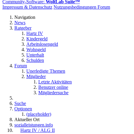
Community-Software:
WoltLab Suite™
Impressum & Datenschutz
Nutzungsbedingungen Forum
Navigation
News
Ratgeber
Hartz IV
Kindergeld
Arbeitslosengeld
Wohngeld
Unterhalt
Schulden
Forum
Unerledigte Themen
Mitglieder
Letzte Aktivitäten
Benutzer online
Mitgliedersuche
Suche
Optionen
(placeholder)
Aktueller Ort
sozialleistungen.info
Hartz IV / ALG II