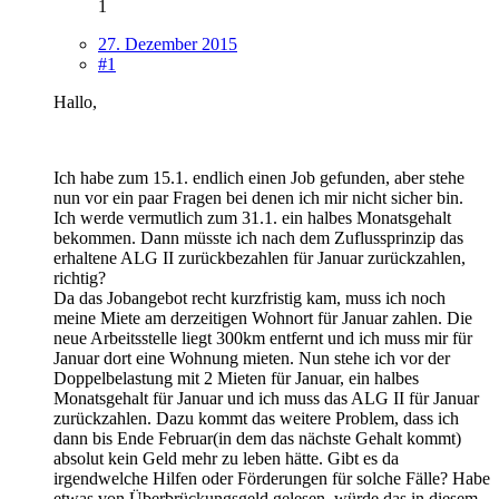
1
27. Dezember 2015
#1
Hallo,
Ich habe zum 15.1. endlich einen Job gefunden, aber stehe
nun vor ein paar Fragen bei denen ich mir nicht sicher bin.
Ich werde vermutlich zum 31.1. ein halbes Monatsgehalt
bekommen. Dann müsste ich nach dem Zuflussprinzip das
erhaltene ALG II zurückbezahlen für Januar zurückzahlen,
richtig?
Da das Jobangebot recht kurzfristig kam, muss ich noch
meine Miete am derzeitigen Wohnort für Januar zahlen. Die
neue Arbeitsstelle liegt 300km entfernt und ich muss mir für
Januar dort eine Wohnung mieten. Nun stehe ich vor der
Doppelbelastung mit 2 Mieten für Januar, ein halbes
Monatsgehalt für Januar und ich muss das ALG II für Januar
zurückzahlen. Dazu kommt das weitere Problem, dass ich
dann bis Ende Februar(in dem das nächste Gehalt kommt)
absolut kein Geld mehr zu leben hätte. Gibt es da
irgendwelche Hilfen oder Förderungen für solche Fälle? Habe
etwas von Überbrückungsgeld gelesen, würde das in diesem