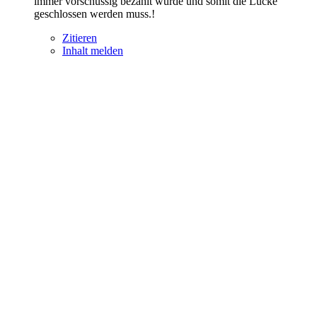
immer vorschüssig bezahlt wurde und somit die Lücke
geschlossen werden muss.!
Zitieren
Inhalt melden