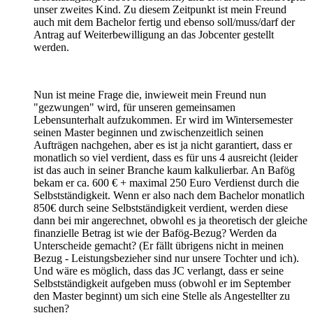
unser zweites Kind. Zu diesem Zeitpunkt ist mein Freund
auch mit dem Bachelor fertig und ebenso soll/muss/darf der
Antrag auf Weiterbewilligung an das Jobcenter gestellt
werden.
Nun ist meine Frage die, inwieweit mein Freund nun
"gezwungen" wird, für unseren gemeinsamen
Lebensunterhalt aufzukommen. Er wird im Wintersemester
seinen Master beginnen und zwischenzeitlich seinen
Aufträgen nachgehen, aber es ist ja nicht garantiert, dass er
monatlich so viel verdient, dass es für uns 4 ausreicht (leider
ist das auch in seiner Branche kaum kalkulierbar. An Bafög
bekam er ca. 600 € + maximal 250 Euro Verdienst durch die
Selbstständigkeit. Wenn er also nach dem Bachelor monatlich
850€ durch seine Selbstständigkeit verdient, werden diese
dann bei mir angerechnet, obwohl es ja theoretisch der gleiche
finanzielle Betrag ist wie der Bafög-Bezug? Werden da
Unterscheide gemacht? (Er fällt übrigens nicht in meinen
Bezug - Leistungsbezieher sind nur unsere Tochter und ich).
Und wäre es möglich, dass das JC verlangt, dass er seine
Selbstständigkeit aufgeben muss (obwohl er im September
den Master beginnt) um sich eine Stelle als Angestellter zu
suchen?