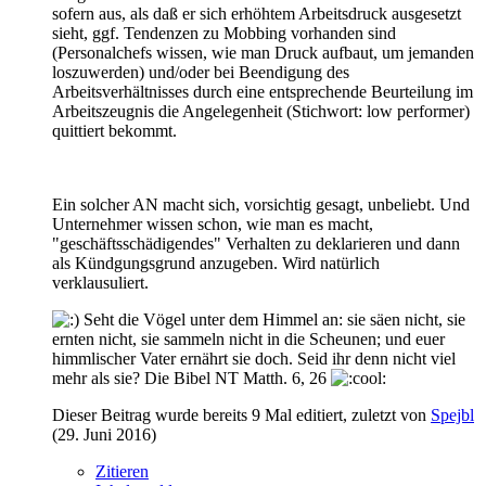
sofern aus, als daß er sich erhöhtem Arbeitsdruck ausgesetzt
sieht, ggf. Tendenzen zu Mobbing vorhanden sind
(Personalchefs wissen, wie man Druck aufbaut, um jemanden
loszuwerden) und/oder bei Beendigung des
Arbeitsverhältnisses durch eine entsprechende Beurteilung im
Arbeitszeugnis die Angelegenheit (Stichwort: low performer)
quittiert bekommt.
Ein solcher AN macht sich, vorsichtig gesagt, unbeliebt. Und
Unternehmer wissen schon, wie man es macht,
"geschäftsschädigendes" Verhalten zu deklarieren und dann
als Kündgungsgrund anzugeben. Wird natürlich
verklausuliert.
Seht die Vögel unter dem Himmel an: sie säen nicht, sie
ernten nicht, sie sammeln nicht in die Scheunen; und euer
himmlischer Vater ernährt sie doch. Seid ihr denn nicht viel
mehr als sie? Die Bibel NT Matth. 6, 26
Dieser Beitrag wurde bereits 9 Mal editiert, zuletzt von
Spejbl
(
29. Juni 2016
)
Zitieren