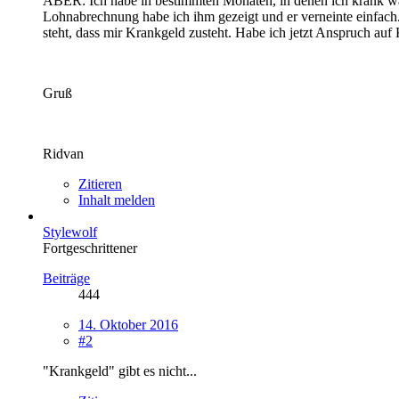
ABER: Ich habe in bestimmten Monaten, in denen ich krank w
Lohnabrechnung habe ich ihm gezeigt und er verneinte einfach. E
steht, dass mir Krankgeld zusteht. Habe ich jetzt Anspruch auf
Gruß
Ridvan
Zitieren
Inhalt melden
Stylewolf
Fortgeschrittener
Beiträge
444
14. Oktober 2016
#2
"Krankgeld" gibt es nicht...