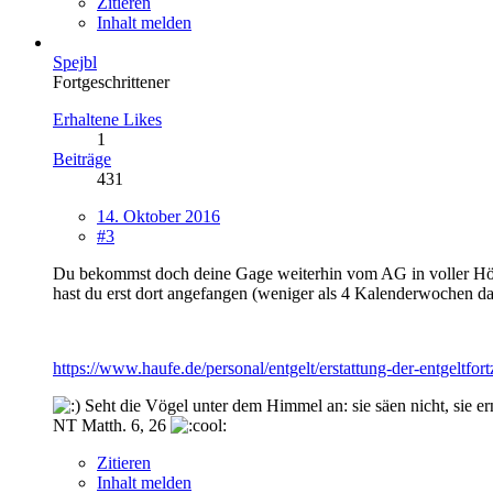
Zitieren
Inhalt melden
Spejbl
Fortgeschrittener
Erhaltene Likes
1
Beiträge
431
14. Oktober 2016
#3
Du bekommst doch deine Gage weiterhin vom AG in voller Höhe
hast du erst dort angefangen (weniger als 4 Kalenderwochen d
https://www.haufe.de/personal/entgelt/erstattung-der-entgeltf
Seht die Vögel unter dem Himmel an: sie säen nicht, sie ern
NT Matth. 6, 26
Zitieren
Inhalt melden