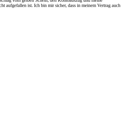
hschlag vom gelben Schein, den Kontoauszug und meine
ht aufgefallen ist. Ich bin mir sicher, dass in meinem Vertrag auch