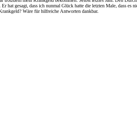
ar trotzdem mein Krankgeld bekommen. Selbst letztes Jahr. Den Durc
r hat gesagt, dass ich nunmal Glück hatte die letzten Male, dass es nic
 Krankgeld? Wäre für hilfreiche Antworten dankbar.