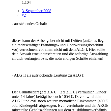
1.104
3. September 2008
#2
- ausstehendes Gehalt:
dieses kann der Arbeitgeber nicht mit Dritten (außer es liegt
ein rechtskräftiger Pfändungs- und Überweisungsbeschluß
vor) verrechnen, vor allem nicht mit dem ALG I. Hier sollte
dein Anwalt erneut einschreiten und die sofortige Auszahlung
an dich verlangen bzw. die notwendigen Schritte einleiten!
- ALG II als aufstockende Leistung zu ALG I:
Der Grundbedarf (2 x 316 € + 2 x 211 € {vermutlich Kinder
unter 14 Jahre) beträgt bei euch 1054 €. Davon wird dein
ALG I und evtl. noch weitere monatliche Einkommen [400 €
Job, Kindergeld] abgezogen. Evtl. vereinbarte und der ARGE
mitgeteilte Gehaltszahlungen aus dem Ausbildungsverhältnis