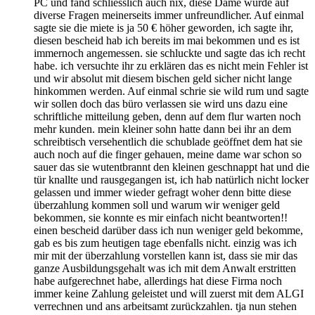
PC und fand schliesslich auch nix, diese Dame wurde auf
diverse Fragen meinerseits immer unfreundlicher. Auf einmal
sagte sie die miete is ja 50 € höher geworden, ich sagte ihr,
diesen bescheid hab ich bereits im mai bekommen und es ist
immernoch angemessen. sie schluckte und sagte das ich recht
habe. ich versuchte ihr zu erklären das es nicht mein Fehler ist
und wir absolut mit diesem bischen geld sicher nicht lange
hinkommen werden. Auf einmal schrie sie wild rum und sagte
wir sollen doch das büro verlassen sie wird uns dazu eine
schriftliche mitteilung geben, denn auf dem flur warten noch
mehr kunden. mein kleiner sohn hatte dann bei ihr an dem
schreibtisch versehentlich die schublade geöffnet dem hat sie
auch noch auf die finger gehauen, meine dame war schon so
sauer das sie wutentbrannt den kleinen geschnappt hat und die
tür knallte und rausgegangen ist, ich hab natürlich nicht locker
gelassen und immer wieder gefragt woher denn bitte diese
überzahlung kommen soll und warum wir weniger geld
bekommen, sie konnte es mir einfach nicht beantworten!!
einen bescheid darüber dass ich nun weniger geld bekomme,
gab es bis zum heutigen tage ebenfalls nicht. einzig was ich
mir mit der überzahlung vorstellen kann ist, dass sie mir das
ganze Ausbildungsgehalt was ich mit dem Anwalt erstritten
habe aufgerechnet habe, allerdings hat diese Firma noch
immer keine Zahlung geleistet und will zuerst mit dem ALGI
verrechnen und ans arbeitsamt zurückzahlen. tja nun stehen