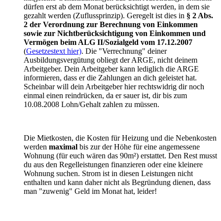
dürfen erst ab dem Monat berücksichtigt werden, in dem sie
gezahlt werden (Zuflussprinzip). Geregelt ist dies in
§ 2 Abs.
2 der Verordnung zur Berechnung von Einkommen
sowie zur Nichtberücksichtigung von Einkommen und
Vermögen beim ALG II/Sozialgeld vom 17.12.2007
(
Gesetzestext hier)
. Die "Verrechnung" deiner
Ausbildungsvergütung obliegt der ARGE, nicht deinem
Arbeitgeber. Dein Arbeitgeber kann lediglich die ARGE
informieren, dass er die Zahlungen an dich geleistet hat.
Scheinbar will dein Arbeitgeber hier rechtswidrig dir noch
einmal einen reindrücken, da er sauer ist, dir bis zum
10.08.2008 Lohn/Gehalt zahlen zu müssen.
Die Mietkosten, die Kosten für Heizung und die Nebenkosten
werden
maximal
bis zur der Höhe für eine angemessene
Wohnung (für euch wären das 90m²) erstattet. Den Rest musst
du aus den Regelleistungen finanzieren oder eine kleinere
Wohnung suchen. Strom ist in diesen Leistungen nicht
enthalten und kann daher nicht als Begründung dienen, dass
man "zuwenig" Geld im Monat hat, leider!