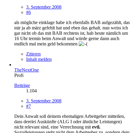
3. September 2008
#6
als mögliche einklage habe ich ebenfalls BAB aufgezählt, das
mir ja ab märz gefehlt hat und eben das gehalt. nun weiss ich
gar nicht ob das mit BAB rechtens ist, hab heute nämlich um
16 Uhr termin beim Anwalt und würde gerne dann auch
endlich mal mein geld bekommen
Zitieren
Inhalt melden
TheNextOne
Profi
Beiträge
1.104
3. September 2008
#7
Dein Anwalt soll deinem ehemaligen Arbeitgeber mitteilen,
dass derelei Auskünfte (ALG I oder ähnliche Leistungen)
nicht relevant sind, eine Verrechnung mit
evtl.
Sozialleistungen steht nicht dem Arbeitgeber zu, sondern dem