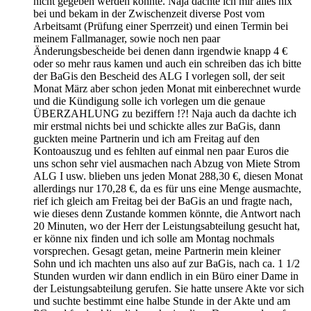
nicht gegeben werden konnte. Naja dachte ich mir alles nix
bei und bekam in der Zwischenzeit diverse Post vom
Arbeitsamt (Prüfung einer Sperrzeit) und einen Termin bei
meinem Fallmanager, sowie noch nen paar
Änderungsbescheide bei denen dann irgendwie knapp 4 €
oder so mehr raus kamen und auch ein schreiben das ich bitte
der BaGis den Bescheid des ALG I vorlegen soll, der seit
Monat März aber schon jeden Monat mit einberechnet wurde
und die Kündigung solle ich vorlegen um die genaue
ÜBERZAHLUNG zu beziffern !?! Naja auch da dachte ich
mir erstmal nichts bei und schickte alles zur BaGis, dann
guckten meine Partnerin und ich am Freitag auf den
Kontoauszug und es fehlten auf einmal nen paar Euros die
uns schon sehr viel ausmachen nach Abzug von Miete Strom
ALG I usw. blieben uns jeden Monat 288,30 €, diesen Monat
allerdings nur 170,28 €, da es für uns eine Menge ausmachte,
rief ich gleich am Freitag bei der BaGis an und fragte nach,
wie dieses denn Zustande kommen könnte, die Antwort nach
20 Minuten, wo der Herr der Leistungsabteilung gesucht hat,
er könne nix finden und ich solle am Montag nochmals
vorsprechen. Gesagt getan, meine Partnerin mein kleiner
Sohn und ich machten uns also auf zur BaGis, nach ca. 1 1/2
Stunden wurden wir dann endlich in ein Büro einer Dame in
der Leistungsabteilung gerufen. Sie hatte unsere Akte vor sich
und suchte bestimmt eine halbe Stunde in der Akte und am