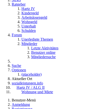
Ratgeber
Hartz IV
Kindergeld
Arbeitslosengeld
Wohngeld
Unterhalt
Schulden
Forum
Unerledigte Themen
Mitglieder
Letzte Aktivitäten
Benutzer online
Mitgliedersuche
Suche
Optionen
(placeholder)
Aktueller Ort
sozialleistungen.info
Hartz IV / ALG II
Wohnung und Miete
Benutzer-Menü
Anmeldung
Registrierung