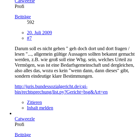
Catweezle
Profi
Beiträge
592
20. Juli 2009
#7
Darum soll es nicht gehen " geh doch dort und dort fragen /
lesen "..., allgemein gültige Aussagen sollten bekannt gemacht
werden, z.B. wie groß soll eine Whg. sein, welches Urteil zu
Vermögen, was ist eine Bedarfsgemeinschaft und dergleichen,
also alles das, wozu es kein "wenn dann, dann dieses" gibt,
sondern eindeutige klare Bestimmungen.
http://juris.bundessozialgericht.de/cgi-
bin/rechtsprechung/list.py?Gericht=bsg&Art=en
Zitieren
Inhalt melden
Catweezle
Profi
Beiträge