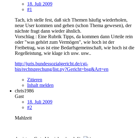
18. Juli 2009
#1
Tach, ich stelle fest, daß sich Themen häufig wiederholen,
neue User kommen und gehen (schon Thema gewesen), der
nächste fragt dann wieder ähnlich.
Vorschlag : Eine Rubrik Tipps, da kommen dann Urteile rein
oder "was gehört zum Vermögen", wie hoch ist der
Freibetrag, was ist eine Bedarfsgemeinschaft, wie hoch ist die
Regelleistung, wie klage ich usw. usw..
http://juris.bundessozialgericht.de/cgi-
bin/rechtsprechung/list.py?Gericht=bsg&Art=en
Zitieren
Inhalt melden
chris1986
Gast
18. Juli 2009
#2
Mahlzeit