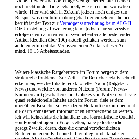
Archiv. Leider sind dort einige wenige elementare Themen
noch nicht in der Tiefe behandelt, wie ich es mir wünschen
würde. Hier wird sich in Zukunft jedoch noch einiges tun.
Beispiel was den Informationsgehalt der einzelnen Themen
betrifft ist der Text zur
Vermögensanrechnung beim ALG II
.
Die Umstellung / Erweiterung kann jedoch nur sukzessive
erfolgen denn zum einen müssen nebenbei alle bestehenden
Artikel (deutlich über 100) aktuell gehalten werden, zum
anderen erfordert das Verfassen einen Artikels dieser Art
mind. 10-15 Arbeitsstunden.
Weitere klassische Ratgebertexte im Forum bergen zudem
strukturelle Probleme. Zur Zeit ist für Besucher relativ schnell
erkennbar, welche Inhalte redaktioneller Natur (Ratgeber /
News) und welche von anderen Nutzern (Forum / News-
Kommentare) geschaffen sind. Gäbe es von Nutzern verfasste
quasi-redaktionelle Inhalte auch im Forum, fiele es dem
ungeübten Besucher schwer deren Herkunft einzuordnen und
die darin enthaltenen Informationen entsprechend zu werten.
Ich will keinesfalls die inhaltliche und journalistische Qualität
von Forenbeiträgen in Frage stellen, habe jedoch ehrlich
gesagt Zweifel daran, dass die einmal veröffentlichten
Beiträge in jedem Fall dauerhaft gepflegt und aktualisiert