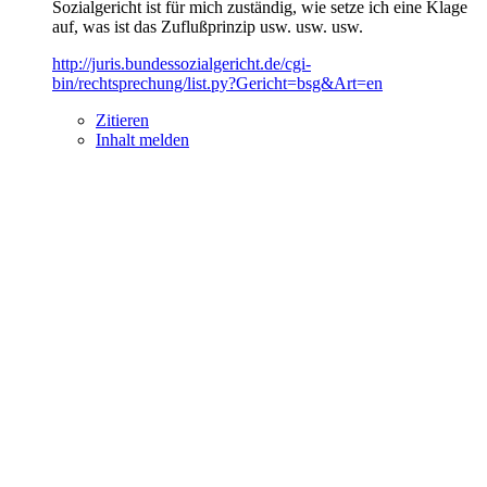
Sozialgericht ist für mich zuständig, wie setze ich eine Klage
auf, was ist das Zuflußprinzip usw. usw. usw.
http://juris.bundessozialgericht.de/cgi-
bin/rechtsprechung/list.py?Gericht=bsg&Art=en
Zitieren
Inhalt melden