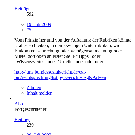
Beiträge
592
19. Juli 2009
#5
Vom Prinzip her und von der Aufteilung der Rubriken könnte
ja alles so bleiben, in den jeweiligen Unterrubriken, wie
Einkommensanrechung oder Vemögensanrechnung oder
Miete, dort oben an erster Stelle "Tipps" oder
"Wissenswertes" oder "Urteile" oder oder oder ...
http://juris.bundessozialgericht.de/cgi-
bin/rechtsprechung/list.py?Gericht=bsg&Art=en
Zitieren
Inhalt melden
Allo
Fortgeschrittener
Beiträge
239