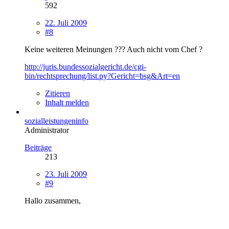
592
22. Juli 2009
#8
Keine weiteren Meinungen ??? Auch nicht vom Chef ?
http://juris.bundessozialgericht.de/cgi-
bin/rechtsprechung/list.py?Gericht=bsg&Art=en
Zitieren
Inhalt melden
sozialleistungeninfo
Administrator
Beiträge
213
23. Juli 2009
#9
Hallo zusammen,