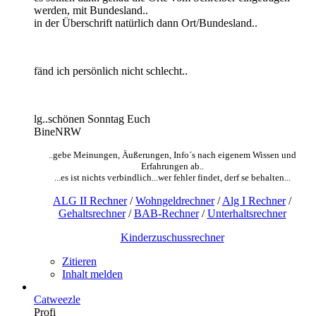
werden, mit Bundesland..
in der Überschrift natürlich dann Ort/Bundesland..
fänd ich persönlich nicht schlecht..
lg..schönen Sonntag Euch
BineNRW
..gebe Meinungen, Äußerungen, Info´s nach eigenem Wissen und
Erfahrungen ab..
...es ist nichts verbindlich...wer fehler findet, derf se behalten...
ALG II Rechner
/
Wohngeldrechner
/
Alg I Rechner
/
Gehaltsrechner
/
BAB-Rechner
/
Unterhaltsrechner
Kinderzuschussrechner
Zitieren
Inhalt melden
Catweezle
Profi