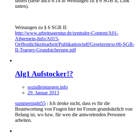
lassen (siehe auch 6.14 in Weisungen zu § 6 SGB II, Link
unten).
Weisungen zu § 6 SGB II:
http://www.arbeitsagentur.de/zentraler-Content/A01-
Allgemein-Info/A015-
Oeffentlichkeitsarbeit/Publikation/pdf/Gesetzestext-06-SGB-
II-Traeger-Grundsicherung.pdf
Alg1 Aufstocker!?
sozialleistungen.info
29. Januar 2013
summernight55
: Ich denke nicht, dass es für die
Beantwortung von Fragen hier im Forum grundsätzlich von
Belang ist, wo bzw. für wen die antwortenden Personen
arbeiten.