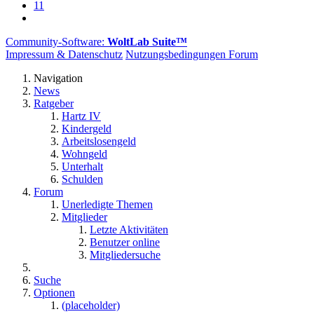
11
Community-Software:
WoltLab Suite™
Impressum & Datenschutz
Nutzungsbedingungen Forum
Navigation
News
Ratgeber
Hartz IV
Kindergeld
Arbeitslosengeld
Wohngeld
Unterhalt
Schulden
Forum
Unerledigte Themen
Mitglieder
Letzte Aktivitäten
Benutzer online
Mitgliedersuche
Suche
Optionen
(placeholder)