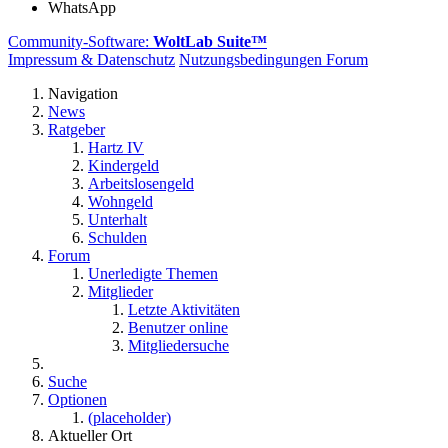
WhatsApp
Community-Software:
WoltLab Suite™
Impressum & Datenschutz
Nutzungsbedingungen Forum
Navigation
News
Ratgeber
Hartz IV
Kindergeld
Arbeitslosengeld
Wohngeld
Unterhalt
Schulden
Forum
Unerledigte Themen
Mitglieder
Letzte Aktivitäten
Benutzer online
Mitgliedersuche
Suche
Optionen
(placeholder)
Aktueller Ort