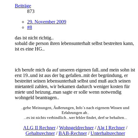
Beiträge
873
29. November 2009
#8
das ist nicht richtig..
sobald die person ihren lebensunterhalt selbst bestreiten kann,
ist es eine HG..
ich berufe mich da auf unseren eigenen fall..und mein sohn ist
erst 19..und ist aus der bg gefallen..mit der begründung, er
bestreitet seinen lebensunterhalt selbst und muß auch seinen
mietanteil zahlen, wir bekamen dadurch weniger kosten für
miete und heizung..man sagte er solle wenn notwendig
wohngeld beantragen..
..gebe Meinungen, Äußerungen, Info´s nach eigenem Wissen und
Erfahrungen ab..
...es ist nichts verbindlich...wer fehler findet, derf se behalten...
ALG II Rechner
/
Wohngeldrechner
/
Alg I Rechner
/
Gehaltsrechner
/
BAB-Rechner
/
Unterhaltsrechner