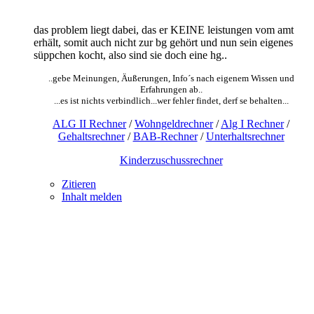
das problem liegt dabei, das er KEINE leistungen vom amt
erhält, somit auch nicht zur bg gehört und nun sein eigenes
süppchen kocht, also sind sie doch eine hg..
..gebe Meinungen, Äußerungen, Info´s nach eigenem Wissen und
Erfahrungen ab..
...es ist nichts verbindlich...wer fehler findet, derf se behalten...
ALG II Rechner
/
Wohngeldrechner
/
Alg I Rechner
/
Gehaltsrechner
/
BAB-Rechner
/
Unterhaltsrechner
Kinderzuschussrechner
Zitieren
Inhalt melden