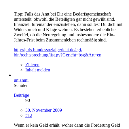
Tipp: Falls das Amt bei Dir eine Bedarfsgemeinschaft
unterstellt, obwohl die Beteiligten gar nicht gewillt sind,
finanziell füreinander einzustehen, dann solltest Du dich mit
Widerspruch und Klage wehren. Es bestehen erhebliche
Zweifel, ob die Neuregelung und insbesondere die Ein-
Jahres-Frist beim Zusammenleben rechtmäßig sind.
http://juris.bundessozialgericht.de/cgi-
bin/rechtsprechung/list.py?Gericht=bsg&Art=en
Zitieren
Inhalt melden
uniamni
Schüler
Beiträge
90
30. November 2009
#12
Wenn er kein Geld erhält, woher dann die Forderung Geld