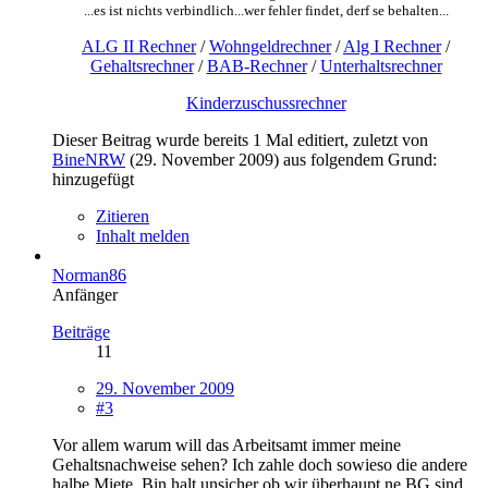
...es ist nichts verbindlich...wer fehler findet, derf se behalten...
ALG II Rechner
/
Wohngeldrechner
/
Alg I Rechner
/
Gehaltsrechner
/
BAB-Rechner
/
Unterhaltsrechner
Kinderzuschussrechner
Dieser Beitrag wurde bereits 1 Mal editiert, zuletzt von
BineNRW
(
29. November 2009
) aus folgendem Grund:
hinzugefügt
Zitieren
Inhalt melden
Norman86
Anfänger
Beiträge
11
29. November 2009
#3
Vor allem warum will das Arbeitsamt immer meine
Gehaltsnachweise sehen? Ich zahle doch sowieso die andere
halbe Miete. Bin halt unsicher ob wir überhaupt ne BG sind